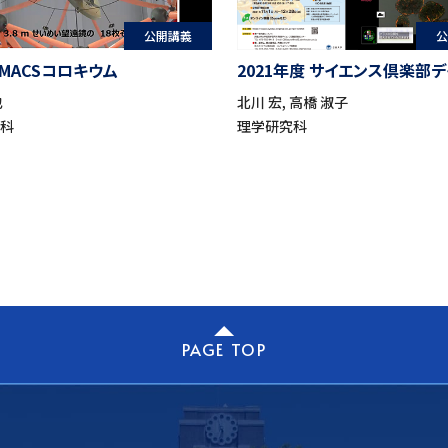
公開講義
公
 MACSコロキウム
2021年度 サイエンス倶楽部デ
也
北川 宏, 高橋 淑子
究科
理学研究科
PAGE TOP