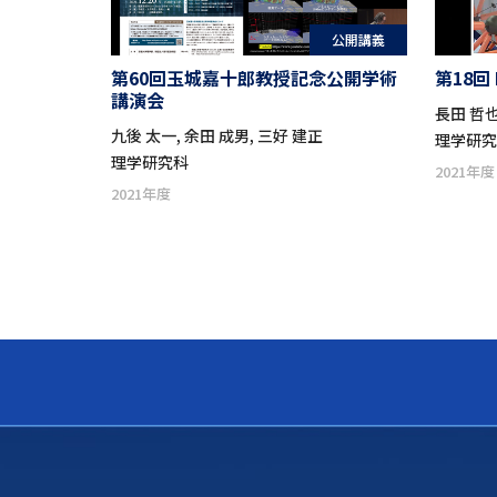
公開講義
第60回玉城嘉十郎教授記念公開学術
第18回
講演会
長田 哲
九後 太一, 余田 成男, 三好 建正
理学研
理学研究科
2021年度
2021年度