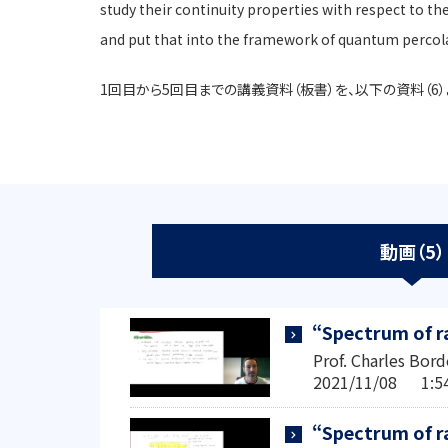
study their continuity properties with respect to t
and put that into the framework of quantum percola
1回目から5回目までの講義資料（板書）を、以下の資料（6
動画（5）
“Spectrum of r
Prof. Charles Bor
2021/11/08 1:
“Spectrum of r