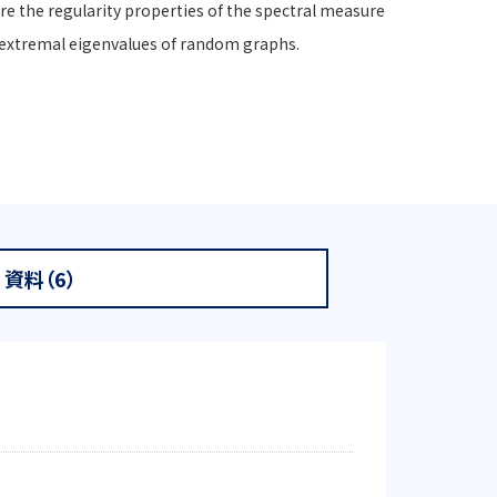
re the regularity properties of the spectral measure
f extremal eigenvalues of random graphs.
資料（6）