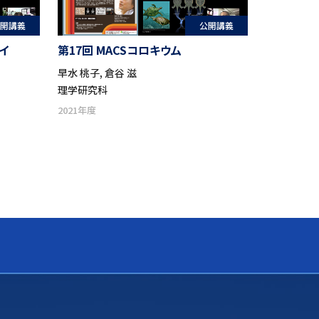
開講義
公開講義
イ
第17回 MACSコロキウム
早水 桃子, 倉谷 滋
理学研究科
2021年度