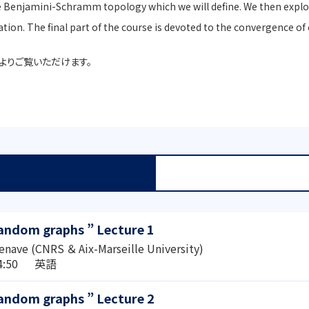
he Benjamini-Schramm topology which we will define. We then explo
tion. The final part of the course is devoted to the convergence o
）よりご覧いただけます。
andom graphs ” Lecture 1
denave (CNRS ＆ Aix-Marseille University)
54:50 英語
andom graphs ” Lecture 2