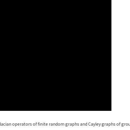
lacian operators of finite random graphs and Cayley graphs of grou