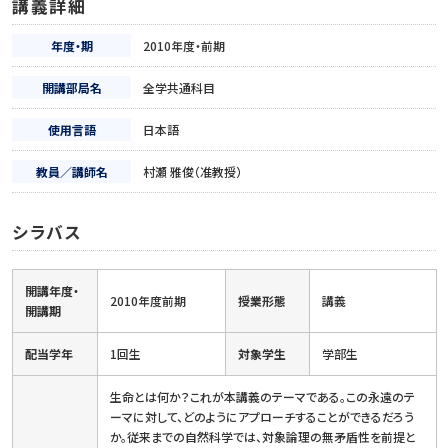
講義詳細
年度・期
2010年度・前期
開講部局名
全学共通科目
使用言語
日本語
教員／講師名
村瀬 雅俊（准教授）
シラバス
開講年度・
2010年度前期
授業形態
講義
開講期
配当学年
1回生
対象学生
学部生
生命とは何か？これが本講義のテーマである。この永遠のテ
ーマに対して、どのようにアプローチすることができるだろう
か。従来までの自然科学では、対象論理の無矛盾性を前提と