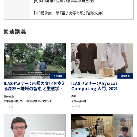
[9]多田富雄 『免疫の意味論』（青土社）
[10]朝永振一郎 『量子力学と私』（岩波文庫）
関連講義
通常講義
通常講義
ILASセミナー ：京都の文化を支え
ILASセミナー：Physical
る森林－地域の智恵 と生態学的
Computing 入門, 2021
知見
藤井 弘明
喜多 一
全学共通科目, フィールド科学教育研究センター
全学共通科目
2021年度
2021年度