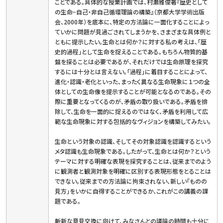
ことである。具体的な授業計画では、村瀬雅俊著『歴史として
の生命−自己・非自己循環理論の構築』（京都大学学術出版
会、2000年）を底本に、特定の方法論に一面化することによっ
ていかに問題が見過ごされてしまうかを、さまざまな具体例と
ともに提示したい。生命とは何か？に対する私の考えは、「歴
史的過程」として生命を捉えることである。もちろん物質的基
盤を探ることは必要であるが、それだけでは生命原理を探究
するには十分とは言えない。「過程」に着目することによって、
進化・認識・老化といった、まったく異なる生命現象に１つの全
体としての生命像を提示することが可能となるのである。その
際に重要となってくるのが、矛盾の取り扱いである。矛盾を排
除して、生命を一面的に捉えるのではなく、矛盾を利用して広
範な生命現象に対する包括的なヴィジョンを構築してみたい。
生命という対象の認識、そしてその対象認識を認識するという
メタ認識も生命現象である。したがって、生命とは何か？という
テーマに対する明確な表現を探究することは、従来までのよう
に観測者と観測対象を明確に区別する表現形態をとることは
できない。従来までの方法論に拘束されない、新しい「ものの
見方」をいかに自得することができるか、これがこの講義の課
題である。
斬新な意見交換に向けて、みなさんとの議論の時間も十分に