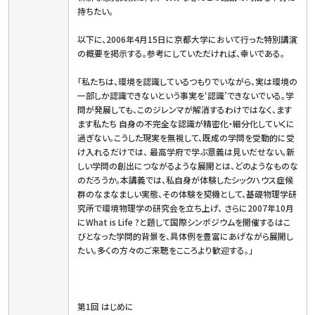
持ちたい。
以下に、2006年4月15日に京都大学において行った特別講演
の概要を掲示する。参考にしていただければ、幸いである。
「私たちは、環境を認識しているつもりでいながら、実は環境の
一部しか認識できないという事実を‘認識’できないでいる。学
問が発展しても、このジレンマが解消するわけではなく、ます
ます私たち 自身の不完全な認識が精密化・細分化していくに
過ぎない。こうした現実を無視して、既成の学問を受動的に受
け入れるだけでは、 最高学府で学ぶ意義は見いだせない。新
しい学問の創出につながるような展開とは、どのようなものな
のだろうか。本講義では、私自身が体験したシックハウス症候
群のなまなましい実態、その体験を契機として、基礎物理学研
究所で環境物理学の研究会を立ち上げ、 さらに2007年10月
にWhat is Life ?と題して国際シンポジウムを開催するはこ
びとなった学問的背景を、具体例を豊富にあげながら展開し
たい。多くの方々のご来聴をこころより歓迎する。」
第1回 はじめに