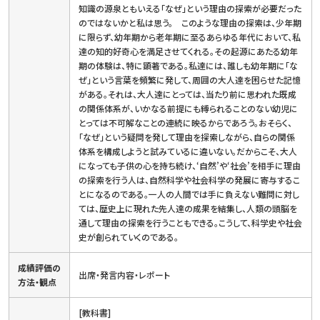
知識の源泉ともいえる「なぜ」という理由の探索が必要だった
のではないかと私は思う。 このような理由の探索は、少年期
に限らず、幼年期から老年期に至るあらゆる年代において、私
達の知的好奇心を満足させてくれる。その起源にあたる幼年
期の体験は、特に顕著である。私達には、誰しも幼年期に「な
ぜ」という言葉を頻繁に発して、周囲の大人達を困らせた記憶
がある。それは、大人達にとっては、当たり前に思われた既成
の関係体系が、いかなる前提にも縛られることのない幼児に
とっては不可解なことの連続に映るからであろう。おそらく、
「なぜ」という疑問を発して理由を探索しながら、自らの関係
体系を構成しようと試みているに違いない。だからこそ、大人
になっても子供の心を持ち続け、‘自然’や‘社会’を相手に理由
の探索を行う人は、自然科学や社会科学の発展に寄与するこ
とになるのである。一人の人間では手に負えない難問に対し
ては、歴史上に現れた先人達の成果を結集し、人類の頭脳を
通して理由の探索を行うこともできる。こうして、科学史や社会
史が創られていくのである。
成績評価の
出席・発言内容・レポート
方法・観点
[教科書]