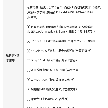
村瀬雅俊 『歴史としての生命−自己・非自己循環理論の構築』
（京都大学学術出版会） ISBN:4-87698-403-4 C1045
[参考書]
[1] Masatoshi Murase 『The Dynamics of Cellular
Motility』（John Wiley & Sons） ISBN:0-471-93576-X
[2] ピアジェ、J. 『発生的認識論』（文庫クセジュ、白水社）
[3]トインビー、A. 『図説 歴史の研究』（学習研究社）
教科書・参
考書等
[4]ユング、C. G. 『タイプ論』（みすず書房）
[5]湯川秀樹 『目に見えない物』（学術文庫）
[6]ローレンツ、K. 『鏡の背面』（思索社）
[7]西田幾多郎 『論理と生命』（岩波文庫）
[8]鈴木大拙 『東洋の心』（春秋社）