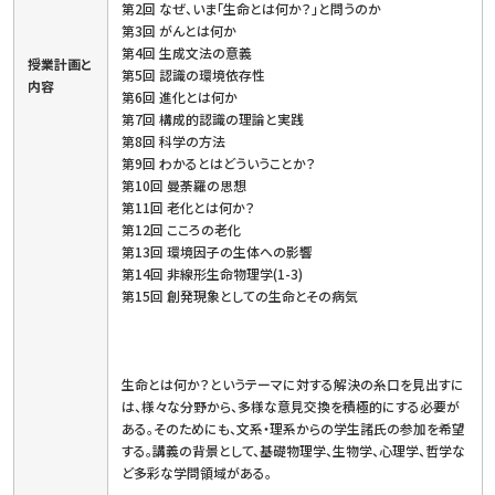
第2回 なぜ、いま「生命とは何か？」と問うのか
第3回 がんとは何か
第4回 生成文法の意義
授業計画と
第5回 認識の環境依存性
内容
第6回 進化とは何か
第7回 構成的認識の理論と実践
第8回 科学の方法
第9回 わかるとはどういうことか？
第10回 曼荼羅の思想
第11回 老化とは何か？
第12回 こころの老化
第13回 環境因子の生体への影響
第14回 非線形生命物理学(1-3)
第15回 創発現象としての生命とその病気
生命とは何か？というテーマに対する解決の糸口を見出すに
は、様々な分野から、多様な意見交換を積極的にする必要が
ある。そのためにも、文系・理系からの学生諸氏の参加を希望
する。講義の背景として、基礎物理学、生物学、心理学、哲学な
ど多彩な学問領域がある。