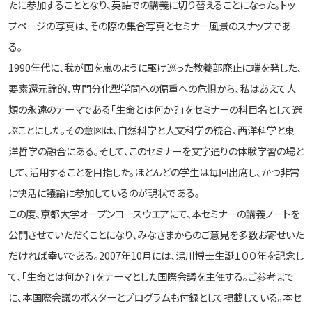
たに参加することとなり、英語での講義に切り替えることになった。トッ
プページの写真は、その際の集合写真とセミナー風景のスナップであ
る。
1990年代に、我が国を嵐のように駆け巡った教養部廃止に端を発した、
要素還元論的、専門分化型学問への偏重への危惧から、私はあえて人
類の永遠のテーマである「生命とは何か？」をセミナーの科目名として選
ぶことにした。その意図は、自然科学と人文科学の統合、西洋科学と東
洋哲学の融合にある。そして、このセミナーを文字通りの体験学習の場と
して、活用することを目指した。ほとんどの学生は毎回出席し、かつ非常
に快活に議論に参加しているのが現状である。
この度、京都大学オープンコースウエアにて、本セミナーの講義ノートを
公開させていただくことになり、みなさまからのご意見を多数お寄せいた
だければ幸いである。2007年10月には、湯川博士生誕１００年を記念し
て、「生命とは何か？」をテーマとした国際会議を主催する。ご参考まで
に、本国際会議のポスターとプログラムも付録として掲載している。本セ