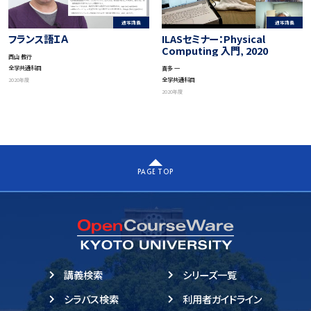
通常講義
通常講義
ILASセミナー：Physical
フランス語ＩＡ
Computing 入門, 2020
西山 教行
全学共通科目
喜多 一
全学共通科目
2020年度
2020年度
PAGE TOP
講義検索
シリーズ一覧
シラバス検索
利用者ガイドライン