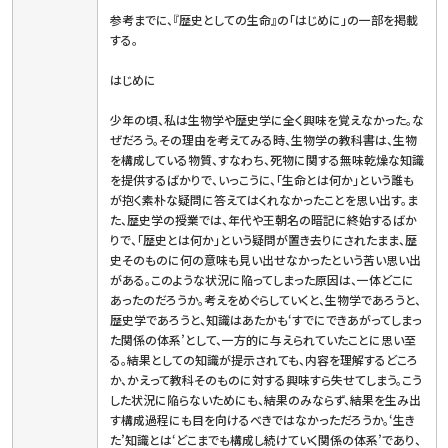
参考までに、『歴史としての生命』の「はじめに」の一部を掲載
する。
はじめに
少年の頃、私は生物学や歴史学に全く興味を覚えなかった。な
ぜだろう。その理由を考えてみる時、生物学の教科書は、生物
を構成している物質、すなわち、死物に関する無味乾燥な知識
を提供するばかりで、いっこうに、「生命とは何か」という誰も
が抱く素朴な疑問に答えてはくれなかったことを思い出す。ま
た、歴史学の授業では、年代や王朝名の暗記に終始するばか
りで、「歴史とは何か」という疑問が置き去りにされたまま、歴
史そのものに何の意味も見い出せなかったという苦い思い出
がある。このような状況に陥ってしまった原因は、一体どこに
あったのだろうか。考えをめぐらしていくと、生物学であろうと、
歴史学であろうと、知識はあたかも‘すでにできあがってしまっ
た関係の体系’として、一方的に与えられていたことに思い至
る。結果としての知識が提示されても、内容を理解するどころ
か、かえって教科そのものに対する興味すら失せてしまう。こう
した状況に陥らないためにも、結果のみならず、結果を生み出
す構成過程にも目を向けるべきではなかっただろうか。‘生き
た’知識とは‘どこまでも構成し続けていく関係の体系’であり、