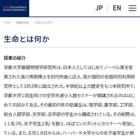
JP
EN
TOP
講義検索
生命とは何か
生命とは何か
授業の紹介
京都大学基礎物理学研究所は、日本人としてはじめてノーベル賞を受
賞された湯川秀樹博士を初代所長に迎え、我が国初の全国共同利用研
究所として1953年に設立された。半世紀以上の歴史をもつ本研究所で、
京都大学１回生向けの全学共通少人数セミナーが開講されるのははじ
めての試みである。その最初の年の受講生は、理学部、農学部、工学部、
総合人間学部、文学部、法学部の学生から構成されている。その総勢は、
１１名（内、女子学生２名）を数え、ほぼコンスタントにセミナーへ参加し
ている。また、６月１９日からは、ハーバード大学からの女子留学生が新