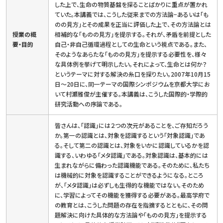
した上で、生命の物質基盤を探ることばかりに重点が置かれ
ていた。本講義では、こうした従来までの方法論−あるいは「も
のの見方」とその成果を正当に評価した上で、その方法論とは
授業の概
相補的な「ものの見方」を提示する。それが、矛盾を前提とした
要・目的
自己・非自己循環過程としての生命という視点である。また、
そのようなあらたな「ものの見方」を提示する必要性を、様々
な具体例を挙げて明示したい。それによって、生命とは何か？
というテーマに対する解決の糸口を探りたい。2007年10月15
日〜20日に、同一テーマの国際シンポジウムを京都大学にお
いて村瀬雅俊が主催する。本講義は、こうした国際的・学際的
研究活動への序論である。
皆さんは、「認識」には２つの次元があることを、ご存知だろう
か。第一の認識とは、対象を認識するという「対象認識」であ
る。そして第二の認識とは、対象をいかに認識しているかを認
識する、いわゆる「メタ認識」である。対象認識は、基本的には
生まれながらに備わった認識機能である。そのために、私たち
は機械的に対象を認識することができるようになる。ところ
が、「メタ認識」は必ずしも生得的な機能ではない。そのため
に、学習によってその機能を獲得する必要がある。最高学府で
の教育とは、こうした問題の存在を指摘するとともに、その問
題解決に向けた具体的な方法論や「ものの見方」を提示する