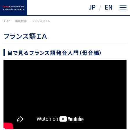
JP
EN
TOP
講義検索
フランス語ＩＡ
フランス語ＩＡ
目で見るフランス語発音入門（母音編）