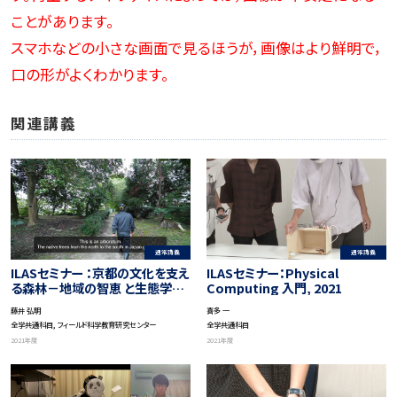
ことがあります。
スマホなどの小さな画面で見るほうが，画像はより鮮明で，
口の形がよくわかります。
関連講義
通常講義
通常講義
ILASセミナー ：京都の文化を支え
ILASセミナー：Physical
る森林－地域の智恵 と生態学的
Computing 入門, 2021
知見
藤井 弘明
喜多 一
全学共通科目, フィールド科学教育研究センター
全学共通科目
2021年度
2021年度