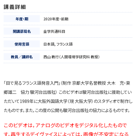
講義詳細
年度・期
2020年度・前期
開講部局名
全学共通科目
使用言語
日本語, フランス語
教員／講師名
西山 教行（人間環境学研究科 教授）
「目で見るフランス語発音入門」（制作 京都大学名誉教授 大木 充・東
郷雄二 協力 駿河台出版社） このビデオは駿河台出版社に援助してい
ただいて1989年に大阪外国語大学（現 大阪大学）のスタディオで制作し
たものです。また，この度の公開も駿河台出版社の協力によるものです。
このビデオは，アナログのビデオをデジタル化したもので
す。再生するデイヴァイスによっては，画像が不安定になる