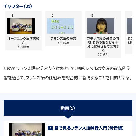
チャプター（29）
オープニング出演者紹
フランス語の母音
フランス語の母音の特
2)フ
介
徴 1)唇や舌などを十
は強
（00:30）
分に緊張させて発音す
（00:59）
る
（01:39）
初めてフランス語を学ぶ人を対象として、初級レベルの文法の段階的学
習を通じて、フランス語の仕組みを総合的に習得することを目的とする。
動画（5）
目で見るフランス語発音入門（母音編）