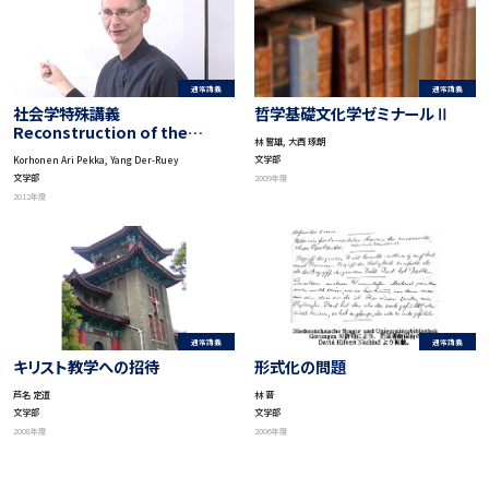
通常講義
通常講義
社会学特殊講義
哲学基礎文化学ゼミナールⅡ
Reconstruction of the
林 誓雄, 大西 琢朗
Intimate and Public Spheres
文学部
Korhonen Ari Pekka, Yang Der-Ruey
文学部
2009年度
2012年度
通常講義
通常講義
形式化の問題
キリスト教学への招待
林 晋
芦名 定道
文学部
文学部
2006年度
2008年度