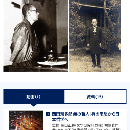
動画（1）
資料（15）
西田幾多郎 無の哲人：禅の思想から日
本哲学へ
監修：藤田正勝（文学研究科 教授） 映像著作
者：土佐尚子（学術情報メディアセンター 教授）