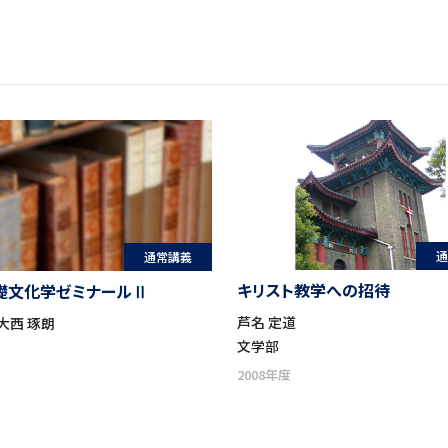
通
通常講義
キリスト教学への招待
礎文化学ゼミナールⅡ
芦名 定道
 大西 琢朗
文学部
2008年度