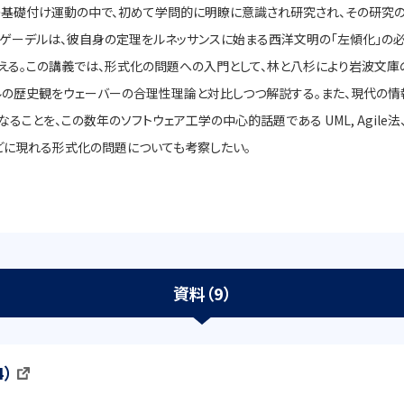
数学の基礎付け運動の中で、初めて学問的に明瞭に意識され研究され、その研究
のゲーデルは、彼自身の定理をルネッサンスに始まる西洋文明の「左傾化」の必
える。この講義では、形式化の問題への入門として、林と八杉により岩波文
の歴史観をウェーバーの合理性理論と対比しつつ解説する。また、現代の情
を、この数年のソフトウェア工学の中心的話題である UML, Agile法、Pro
どに現れる形式化の問題についても考察したい。
資料（9）
4）