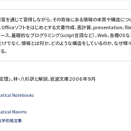
習を通じて習得しながら、その背後にある情報の本質や構造につい
fficeソフトをはじめとする文書作成、表計算、presentation、f
タベース、基礎的なプログラミング（script言語など）、Web、各種
だけでなく、情報とは何か、どのような構造をしているのか、なぜ様
る。
性定理」、林・八杉訳と解説、岩波文庫２００６年９月
matical Notebooks
atical Maxims
の数学的格言集