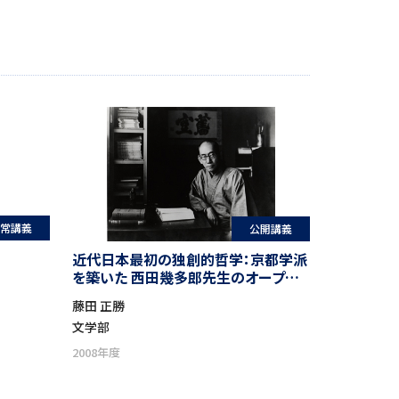
常講義
公開講義
近代日本最初の独創的哲学：京都学派
を築いた 西田幾多郎先生のオープン
コースウェア
藤田 正勝
文学部
2008年度