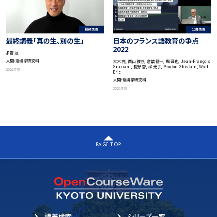
最終講義
公開講義
最終講義「真の生、別の生」
日本のフランス語教育の争点
2022
多賀 茂
人間・環境学研究科
大木 充, 西山 教行, 倉舘 健一, 堀 晋也, Jean-François
Graziani, 長野 督, 柳 光子, Mouton Ghislain, Wiel
2021年度
Eric
人間・環境学研究科
2021年度
PAGE TOP
講義検索
シリーズ一覧