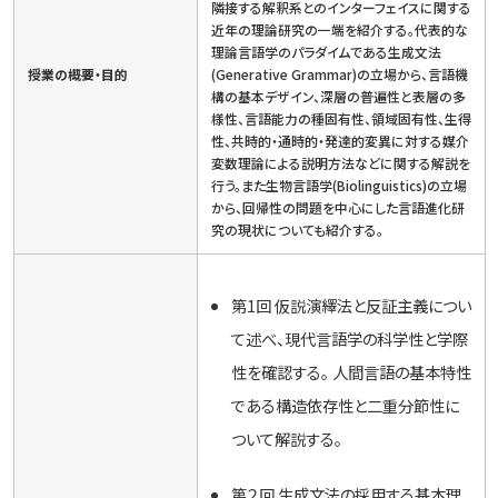
隣接する解釈系とのインターフェイスに関する
近年の理論研究の一端を紹介する。代表的な
理論言語学のパラダイムである生成文法
授業の概要・目的
(Generative Grammar)の立場から、言語機
構の基本デザイン、深層の普遍性と表層の多
様性、言語能力の種固有性、領域固有性、生得
性、共時的・通時的・発達的変異に対する媒介
変数理論による説明方法などに関する解説を
行う。また生物言語学(Biolinguistics)の立場
から、回帰性の問題を中心にした言語進化研
究の現状についても紹介する。
第1回 仮説演繹法と反証主義につい
て述べ、現代言語学の科学性と学際
性を確認する。 人間言語の基本特性
である構造依存性と二重分節性に
ついて解説する。
第２回 生成文法の採用する基本理