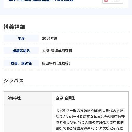
講義詳細
年度
2010年度
開講部局名
人間・環境学研究科
教員／講師名
藤田耕司（准教授）
シラバス
対象学生
全学・全回生
まず科学一般の方法論を解説し、現代の言語
科学がカバーする広範な領域とその関連分野
を俯瞰した後、特に人間の言語能力の中核的
部分である統語演算系（シンタクス）とそれに