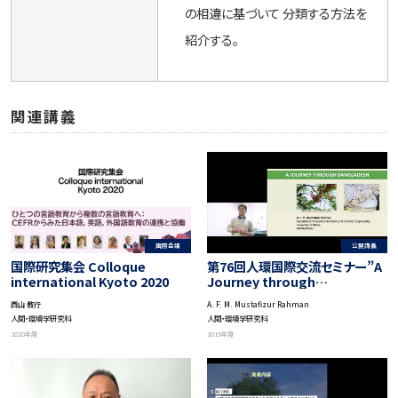
の相違に基づいて 分類する方法を
紹介する。
関連講義
公開講義
国際会議
第76回人環国際交流セミナー”A
国際研究集会 Colloque
Journey through
international Kyoto 2020
Bangladesh”（バングラデシュ
A. F. M. Mustafizur Rahman
西山 教行
の旅）
人間・環境学研究科
人間・環境学研究科
2019年度
2020年度