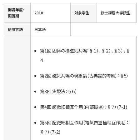
開講年度・
2010
対象学生
修士課程大学院生
開講期
使用言語
日本語
第1回 固体の核磁気共鳴：§１），§２），§３），§
４
第2回 磁気共鳴の現象論（古典論的考察）：§5）
第3回 実験法：§６）
第4回 超微細相互作用（内部磁場）：§７）(7-1)
第5回 超微細相互作用（電気四重極相互作用）：
§７）(7-2)