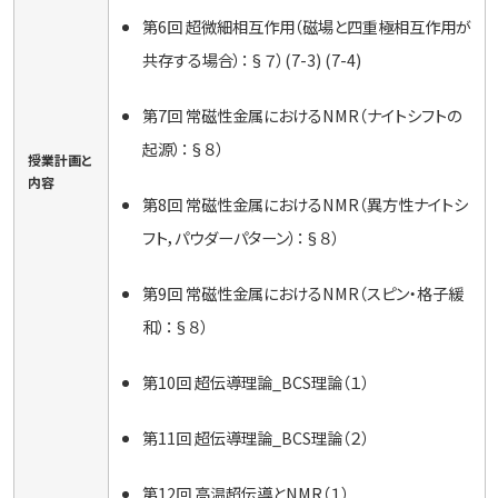
第6回 超微細相互作用（磁場と四重極相互作用が
共存する場合）：§７）(7-3) (7-4)
第7回 常磁性金属におけるNMR（ナイトシフトの
起源）：§８）
授業計画と
内容
第8回 常磁性金属におけるNMR（異方性ナイトシ
フト，パウダーパターン）：§８）
第9回 常磁性金属におけるNMR（スピン・格子緩
和）：§８）
第10回 超伝導理論_BCS理論（１）
第11回 超伝導理論_BCS理論（２）
第12回 高温超伝導とNMR（１）