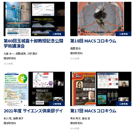
公開講義
公開講義
第60回玉城嘉十郎教授記念公開
第18回 MACSコロキウム
学術講演会
長田 哲也
理学研究科
九後 太一, 余田 成男, 三好 建正
理学研究科
2021年度
2021年度
公開講義
公開講義
2021年度 サイエンス倶楽部デイ
第17回 MACSコロキウム
北川 宏, 高橋 淑子
早水 桃子, 倉谷 滋
理学研究科
理学研究科
2021年度