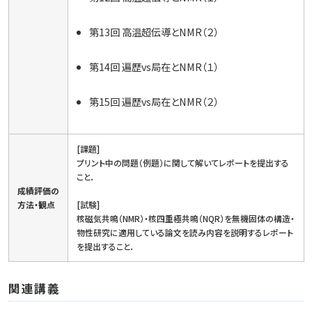
第13回 高温超伝導とNMR（２）
第14回 遍歴vs局在とNMR（１）
第15回 遍歴vs局在とNMR（２）
[課題]
プリント中の問題（例題）に関して解いてレポートを提出する
こと．
成績評価の
方法・観点
[試験]
核磁気共鳴（NMR）・核四重極共鳴（NQR）を無機固体の構造・
物性研究に適用している論文を読み内容を説明するレポート
を提出すること．
関連講義