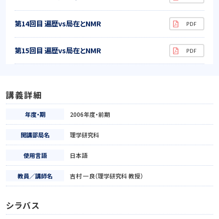
第14回目 遍歴vs局在とNMR
第15回目 遍歴vs局在とNMR
講義詳細
年度・期
2006年度・前期
開講部局名
理学研究科
使用言語
日本語
教員／講師名
吉村 一良（理学研究科 教授）
シラバス