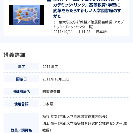
カデミック・リンク」：高等教育・学習に
変革をもたらす新しい大学図書館のす
がた
（千葉大学文学部教授／附属図書館長、アカデ
ミック・リンク・センター長）
2011/10/11 1:11:25 日本語
講義詳細
年度
2011年度
開催日
2011年10月11日
開講部局名
図書館機構
使用言語
日本語
栃谷 泰文（京都大学附属図書館事務部長）
溝上 慎一（京都大学高等教育研究開発推進センター 准
教員／講師名
教授）