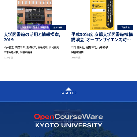
通常講義
公開講義
大学図書館の活用と情報探索,
平成30年度 京都大学図書館機構
2019
講演会「オープンサイエンス時代
の大学図書館ーこれから求めら
松井啓之, 須田千里, 黒橋禎夫, 金子周司, 北村由美
竹内 比呂也, 梶田 将司, 山中 節子
れる人材とはー」
全学共通科目, 図書館機構
図書館機構
2019年度
2018年度
PAGE TOP