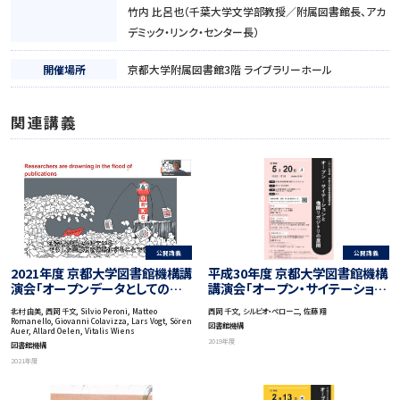
竹内 比呂也（千葉大学文学部教授／附属図書館長、アカ
デミック・リンク・センター長）
開催場所
京都大学附属図書館3階 ライブラリーホール
関連講義
公開講義
公開講義
平成30年度 京都大学図書館機構
2021年度 京都大学図書館機構講
講演会「オープン・サイテーション
演会「オープンデータとしての学
と機関リポジトリの展開」, 2019
術論文」
西岡 千文, シルビオ・ペローニ, 佐藤 翔
北村 由美, 西岡 千文, Silvio Peroni, Matteo
Romanello, Giovanni Colavizza, Lars Vogt, Sören
図書館機構
Auer, Allard Oelen, Vitalis Wiens
2019年度
図書館機構
2021年度