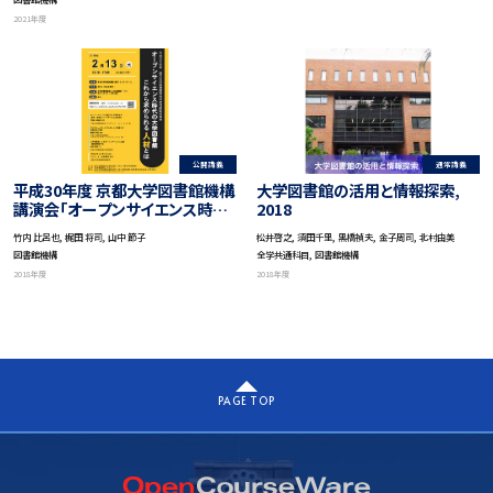
2021年度
公開講義
通常講義
平成30年度 京都大学図書館機構
大学図書館の活用と情報探索,
講演会「オープンサイエンス時代
2018
の大学図書館ーこれから求めら
竹内 比呂也, 梶田 将司, 山中 節子
松井啓之, 須田千里, 黒橋禎夫, 金子周司, 北村由美
れる人材とはー」
図書館機構
全学共通科目, 図書館機構
2018年度
2018年度
PAGE TOP