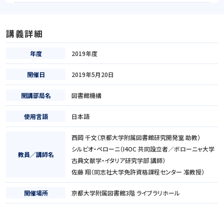
講義詳細
年度
2019年度
開催日
2019年5月20日
開講部局名
図書館機構
使用言語
日本語
西岡 千文（京都大学附属図書館研究開発室 助教）
シルビオ・ペローニ（I4OC 共同設立者／ボローニャ大学
教員／講師名
古典文献学・イタリア研究学部 講師）
佐藤 翔（同志社大学免許資格課程センター 准教授）
開催場所
京都大学附属図書館3階 ライブラリホール