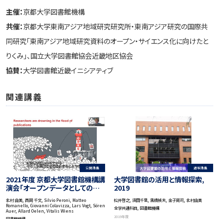
主催：
京都大学図書館機構
共催：
京都大学東南アジア地域研究研究所・東南アジア研究の国際共
同研究「東南アジア地域研究資料のオープン・サイエンス化に向けたと
りくみ」、国立大学図書館協会近畿地区協会
協賛：
大学図書館近畿イニシアティブ
関連講義
通常講義
公開講義
大学図書館の活用と情報探索,
2021年度 京都大学図書館機構講
2019
演会「オープンデータとしての学
術論文」
松井啓之, 須田千里, 黒橋禎夫, 金子周司, 北村由美
北村 由美, 西岡 千文, Silvio Peroni, Matteo
Romanello, Giovanni Colavizza, Lars Vogt, Sören
全学共通科目, 図書館機構
Auer, Allard Oelen, Vitalis Wiens
2019年度
図書館機構