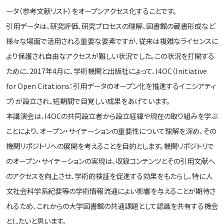
ータ（参考文献リスト）をオープンアクセス化することです。
引用データは、研究評価、研究プロセスの理解、図書館の蔵書形成など
様々な場面で活用される重要な要素ですが、従来は複雑なライセンスに
より保護され自由なアクセスが難しい状況でした。この状況を打開する
ために、2017年4月に、学術機関と出版社によって、I4OC（Initiative
for Open Citations：引用データのオープン化を推進するイニシアティ
ブ）が設立され、短期間で目覚しい成果をあげています。
本講演会は、I4OCの共同設立者から設立経緯や現在の取り組みを学ぶ
ことにより、オープン・サイテーションの重要性について理解を深め、その
機関リポジトリへの展開を考えることを目的とします。機関リポジトリで
のオープン・サイテーションの実現は、収録コンテンツとその引用文献へ
のアクセスを向上させ、学術的検証を促進する効果をもたらし、特に人
文社会科学系紀要等の学術情報流通によい影響を与えることが期待さ
れるため、これからの大学図書館の共通課題として認識を共有する機会
としたいと思います。