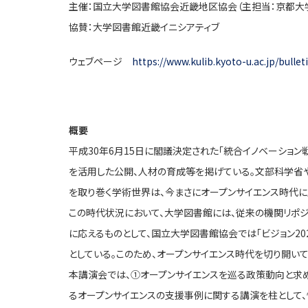
主催：国立大学図書館協会近畿地区協会（主担当：京都大
協賛：大学図書館近畿イニシアティブ
ウェブページ
https://www.kulib.kyoto-u.ac.jp/bulle
概要
平成30年6月15日に閣議決定された「統合イノベーショ
を活用した公開、人材の育成等を掲げている。文部科学省
を取り巻く学術世界は、今まさにオープンサイエンス時代に
この時代状況において、大学図書館には、従来の機関リポ
に応えるものとして、国立大学図書館協会では「ビジョン2
としている。このため、オープンサイエンス時代を切り開い
本講演会では、①オープンサイエンスを巡る政策動向と求
るオープンサイエンスの支援事例に関する講演を柱として、