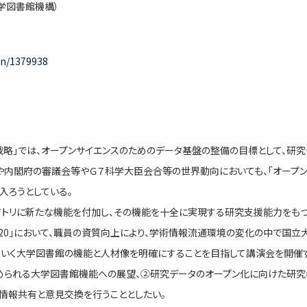
学図書館機構）
tin/1379938
ン戦略」では、オープンサイエンスのためのデータ基盤の整備の目標として、研
や内閣府の審議会等やＧ７科学大臣会合等の世界動向においても、「オープン
入ろうとしている。
ジトリに新たな機能を付加し、その機能を十全に実現する研究支援能力をもつ
020」において、職員の資質向上により、学術情報流通環境の変化の中で国
ていく大学図書館の機能と人材像を明確にすることを目指して講演会を開催
められる大学図書館機能への展望、②研究データのオープン化に向けた研
情報共有と意見交換を行うこととしたい。