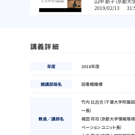
山中 節子（京都大
2019/02/13 3
講義詳細
年度
2018年度
開講部局名
図書館機構
竹内 比呂也（千葉大学附属図書
ー長）
教員／講師名
梶田 将司（京都大学情報環境
ベーション ユニット長）