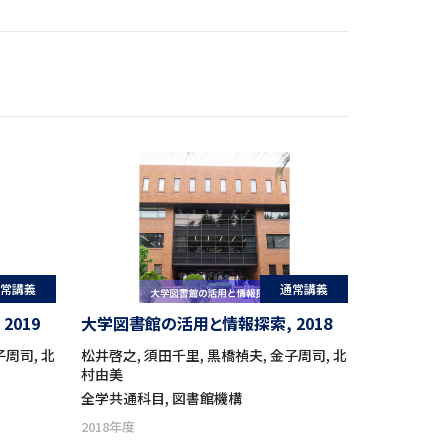
常講義
通常講義
019
大学図書館の活用と情報探索, 2018
子周司, 北
松井啓之, 須田千里, 黒橋禎夫, 金子周司, 北
村由美
全学共通科目, 図書館機構
2018年度