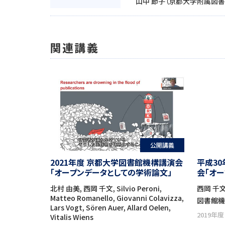
山中 節子（京都大学附属図
関連講義
公開講義
平成3
2021年度 京都大学図書館機構講演会
会「オ
「オープンデータとしての学術論文」
ポジトリ
西岡 千文
北村 由美, 西岡 千文, Silvio Peroni,
Matteo Romanello, Giovanni Colavizza,
図書館
Lars Vogt, Sören Auer, Allard Oelen,
2019年度
Vitalis Wiens