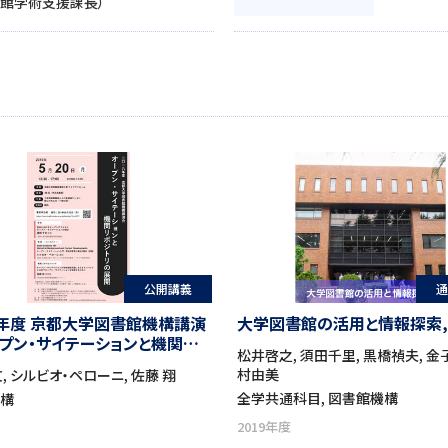
書館学術支援課長）
公開講義
通
0年度 京都大学図書館機構講演
大学図書館の活用と情報探索, 2
ープン・サイテーションと機関リ
松井啓之, 須田千里, 黒橋禎夫, 金
の展開」, 2019
村由美
, シルビオ・ペローニ, 佐藤 翔
全学共通科目, 図書館機構
機構
2019年度