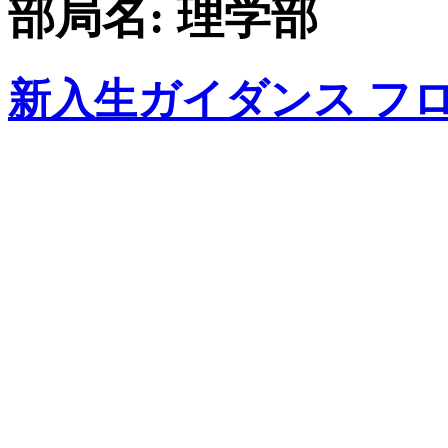
部局名:
理学部
新入生ガイダンス フ