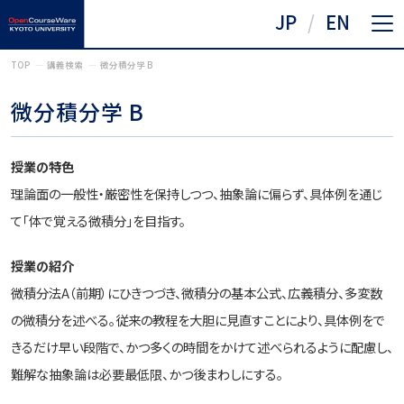
JP
EN
TOP
講義検索
微分積分学 B
微分積分学 B
授業の特色
理論面の一般性・厳密性を保持しつつ、抽象論に偏らず、具体例を通じ
て「体で覚える微積分」を目指す。
授業の紹介
微積分法A（前期）にひきつづき、微積分の基本公式、広義積分、多変数
の微積分を述べる。従来の教程を大胆に見直すことにより、具体例をで
きるだけ早い段階で、かつ多くの時間をかけて述べられるように配慮し、
難解な抽象論は必要最低限、かつ後まわしにする。