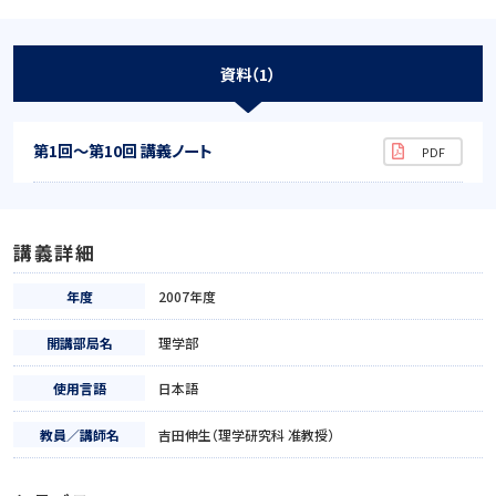
資料（1）
第1回～第10回 講義ノート
講義詳細
年度
2007年度
開講部局名
理学部
使用言語
日本語
教員／講師名
吉田伸生（理学研究科 准教授）