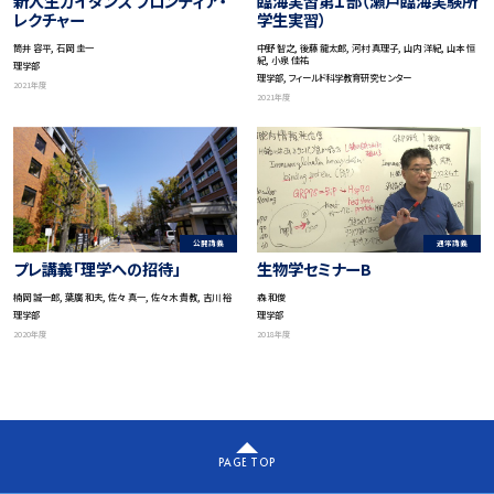
新入生ガイダンス フロンティア・
臨海実習第１部（瀬戸臨海実験所
レクチャー
学生実習）
筒井 容平, 石岡 圭一
中野 智之, 後藤 龍太郎, 河村 真理子, 山内 洋紀, 山本 恒
紀, 小泉 佳祐
理学部
理学部, フィールド科学教育研究センター
2021年度
2021年度
通常講義
公開講義
生物学セミナーB
プレ講義「理学への招待」
森 和俊
楠岡 誠一郎, 葉廣 和夫, 佐々 真一, 佐々木 貴教, 吉川 裕
理学部
理学部
2018年度
2020年度
PAGE TOP