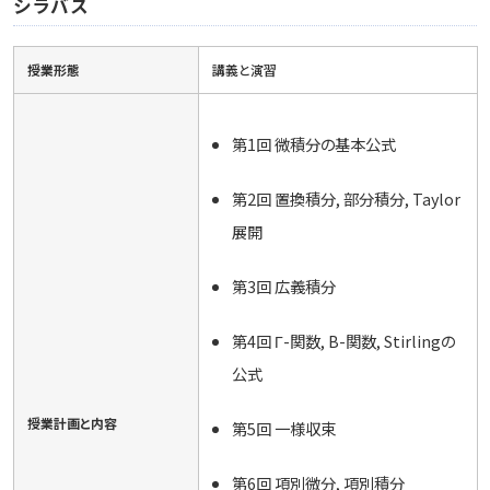
シラバス
授業形態
講義と演習
第1回 微積分の基本公式
第2回 置換積分, 部分積分, Taylor
展開
第3回 広義積分
第4回 Γ-関数, B-関数, Stirlingの
公式
授業計画と内容
第5回 一様収束
第6回 項別微分, 項別積分