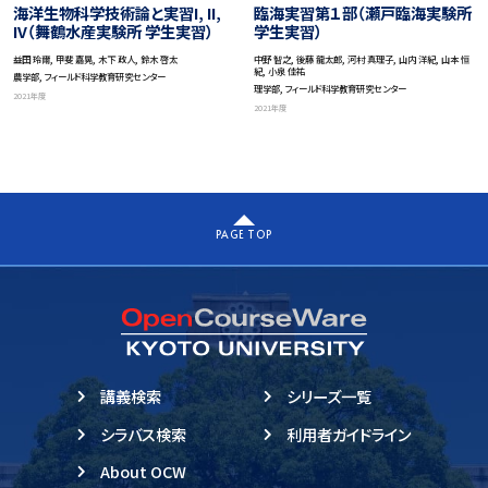
海洋生物科学技術論と実習I, II,
臨海実習第１部（瀬戸臨海実験所
IV（舞鶴水産実験所 学生実習）
学生実習）
益田 玲爾, 甲斐 嘉晃, 木下 政人, 鈴木 啓太
中野 智之, 後藤 龍太郎, 河村 真理子, 山内 洋紀, 山本 恒
紀, 小泉 佳祐
農学部, フィールド科学教育研究センター
理学部, フィールド科学教育研究センター
2021年度
2021年度
PAGE TOP
講義検索
シリーズ一覧
シラバス検索
利用者ガイドライン
About OCW