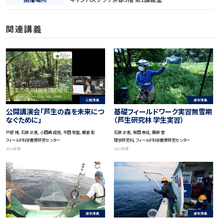
関連講義
公開講義
通常講義
公開講演会「芦生の森を未来につ
基礎フィールドワーク実習無雪期
なぐために」
（芦生研究林 学生実習）
戸部 博, 石原 正恵, 小田嶋 成徳, 平田 有加, 朝倉 彰
石原 正恵, 柴田 泰征, 藤原 誉
フィールド科学教育研究センター
理学研究科, フィールド科学教育研究センター
2021年度
2021年度
通常講義
通常講義