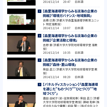
2014/12/14 20:47 日本語
【森里海連環学からみる淡海の企業の
挑戦】「環境ガバナンス・地域振興」
吉積 巳貴（京都大学森里海連環学教育ユニッ
ト 特定准教授）
2014/12/14 10:07 日本語
【森里海連環学からみる淡海の企業の
挑戦】「企業活動と環境」
吉野 章（京都大学大学院地球環境学堂 准教
授）
2014/12/14 10:35 日本語
【森里海連環学からみる淡海の企業の
挑戦】「森林・里山環境」
柴田 昌三（京都大学大学院地球環境学堂 教
授）
2014/12/14 08:20 日本語
【パネルディスカッション】「森里海連環
を通じた”ものづくり””ひとづくり””地
域づくり”」
嘉田 由紀子（前・滋賀県知事） 柴田 昌三（京都
大学大学院地球環境学堂 教授） 讃岐 和幸（株
式会社たねや農藝） 前田 賢一（株式会社コク