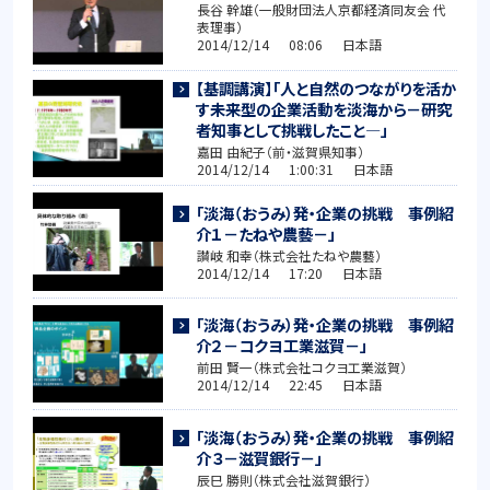
長谷 幹雄（一般財団法人京都経済同友会 代
表理事）
2014/12/14 08:06 日本語
【基調講演】「人と自然のつながりを活か
す未来型の企業活動を淡海から－研究
者知事として挑戦したこと―」
嘉田 由紀子（前・滋賀県知事）
2014/12/14 1:00:31 日本語
「淡海（おうみ）発・企業の挑戦 事例紹
介１－たねや農藝－」
讃岐 和幸（株式会社たねや農藝）
2014/12/14 17:20 日本語
「淡海（おうみ）発・企業の挑戦 事例紹
介２－コクヨ工業滋賀－」
前田 賢一（株式会社コクヨ工業滋賀）
2014/12/14 22:45 日本語
「淡海（おうみ）発・企業の挑戦 事例紹
介３－滋賀銀行－」
辰巳 勝則（株式会社滋賀銀行）