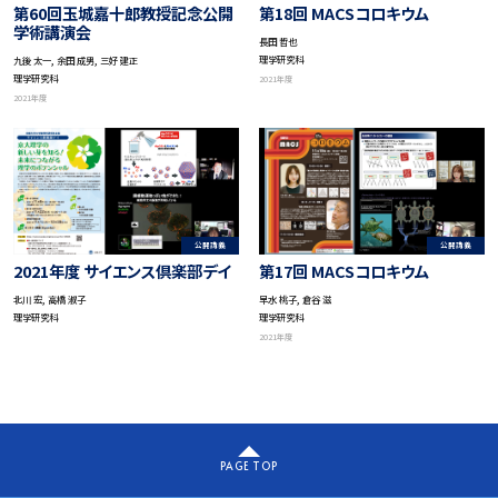
第60回玉城嘉十郎教授記念公開
第18回 MACSコロキウム
学術講演会
長田 哲也
理学研究科
九後 太一, 余田 成男, 三好 建正
理学研究科
2021年度
2021年度
公開講義
公開講義
2021年度 サイエンス倶楽部デイ
第17回 MACSコロキウム
北川 宏, 高橋 淑子
早水 桃子, 倉谷 滋
理学研究科
理学研究科
2021年度
PAGE TOP