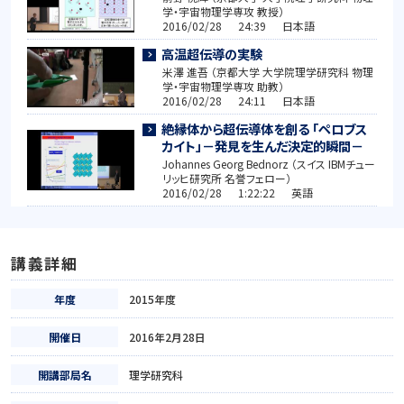
学・宇宙物理学専攻 教授）
2016/02/28 24:39 日本語
高温超伝導の実験
米澤 進吾 （京都大学 大学院理学研究科 物理
学・宇宙物理学専攻 助教）
2016/02/28 24:11 日本語
絶縁体から超伝導体を創る 「ペロブス
カイト」－発見を生んだ決定的瞬間－
Johannes Georg Bednorz （スイス IBMチュー
リッヒ研究所 名誉フェロー）
2016/02/28 1:22:22 英語
講義詳細
年度
2015年度
開催日
2016年2月28日
開講部局名
理学研究科