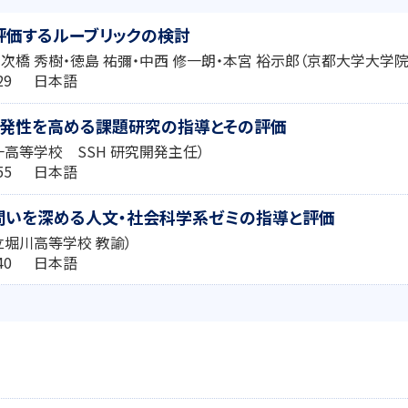
評価するルーブリックの検討
・次橋 秀樹・徳島 祐彌・中西 修一朗・本宮 裕示郎（京都大学大学
1:29 日本語
自発性を高める課題研究の指導とその評価
一高等学校 SSH 研究開発主任）
1:55 日本語
問いを深める人文・社会科学系ゼミの指導と評価
立堀川高等学校 教諭）
0:40 日本語