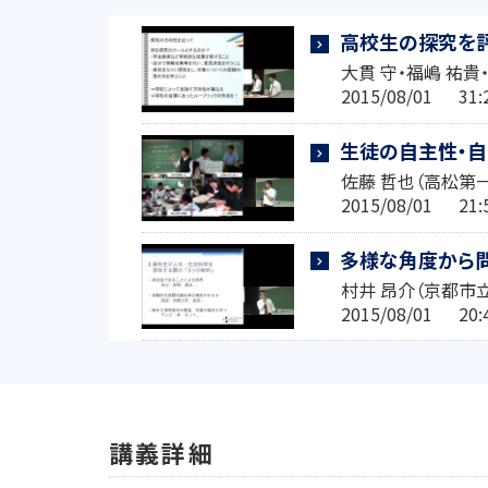
高校生の探究を
大貫 守・福嶋 祐貴
2015/08/01 3
生徒の自主性・
佐藤 哲也（高松第
2015/08/01 2
多様な角度から
村井 昂介（京都市
2015/08/01 2
講義詳細