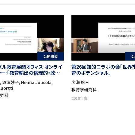
公開講義
公
バル教育展開オフィス オンライ
第26回知的コラボの会「世界
ナー:「教育輸出の倫理的・政治
育のポテンシャル」
：日本とフィンランドの比較か
興津妙子, Henna Juusola,
広瀬 悠三
uortti
教育学研究科
研究科
2018年度