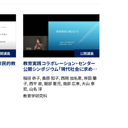
開講義
公開講義
市民的教
教育実践コラボレーション・センター
公開シンポジウム「現代社会に求めら
れる新たな秩序を考える」
稲垣 恭子, 桑原 知子, 西岡 加名恵, 岸田 蘭
子, 西平 直, 服部 憲児, 南部 広孝, 大山 泰
宏, 山名 淳
教育学研究科