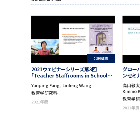
公開講義
2021ウェビナーシリーズ第3回
グロー
「Teacher Staffrooms in Schools
ンセミ
of Japan – Outsiders Looking In?
的課題
Yanping Fang , Linfeng Wang
高山敬太, 
Towards East Asia as a Method」
ら」
Kimmo K
教育学研究科
教育学
2021年度
2021年度