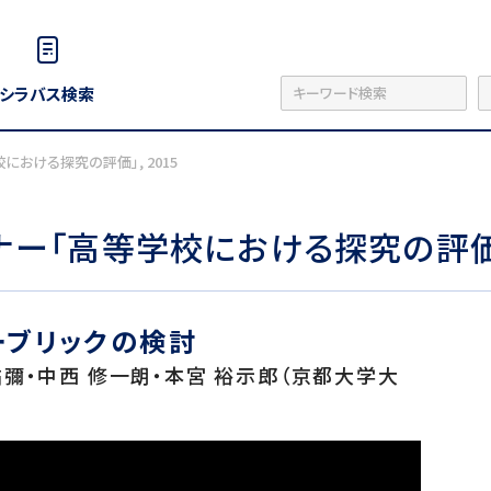
シラバス検索
における探究の評価」, 2015
ナー「高等学校における探究の評価」,
ーブリックの検討
 祐彌・中西 修一朗・本宮 裕示郎（京都大学大