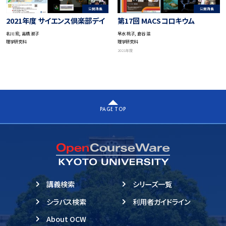
公開講義
公開講義
2021年度 サイエンス倶楽部デイ
第17回 MACSコロキウム
北川 宏, 高橋 淑子
早水 桃子, 倉谷 滋
理学研究科
理学研究科
2021年度
PAGE TOP
講義検索
シリーズ一覧
シラバス検索
利用者ガイドライン
About OCW