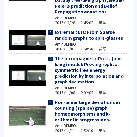
Peierls prediction and Belief
Propagation equations.
Amir DEMBO
2016/10/28 1:45:02 英語
Extremal cuts: From Sparse
random graphs to spin-glasses.
Amir DEMBO
2016/11/01 1:58:28 英語
The ferromagnetic Potts (and
Ising) model: Proving replica-
symmetric free energy
prediction by interpolation and
graph decimation.
Amir DEMBO
2016/11/08 2:02:02 英語
Non-linear large deviations in
counting (sparse) graph
homeomorphisms and k-
arithmetic progressions.
Amir DEMBO
2016/11/11 1:52:10 英語