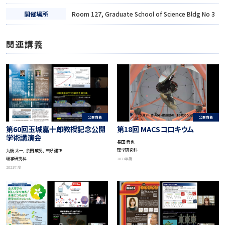
開催場所
Room 127, Graduate School of Science Bldg No 3
関連講義
公開講義
公開講義
第60回玉城嘉十郎教授記念公開
第18回 MACSコロキウム
学術講演会
長田 哲也
理学研究科
九後 太一, 余田 成男, 三好 建正
理学研究科
2021年度
2021年度