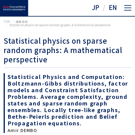
JP
EN
TOP
講義検索
Statistical physics on sparse random graphs: A mathematical perspective
Statistical physics on sparse
random graphs: A mathematical
perspective
Statistical Physics and Computation:
Boltzmann-Gibbs distributions, factor
models and Constraint Satisfaction
Problems. Average complexity, ground
states and sparse random graph
ensembles. Locally tree-like graphs,
Bethe-Peierls prediction and Belief
Propagation equations.
Amir DEMBO