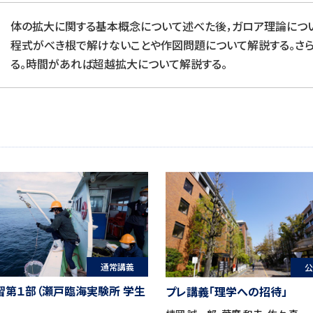
体の拡大に関する基本概念について述べた後，ガロア理論につい
程式がべき根で解けないことや作図問題について解説する。さ
る。時間があれば超越拡大について解説する。
通常講義
公
習第１部（瀬戸臨海実験所 学生
プレ講義「理学への招待」