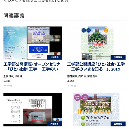
関連講義
公開講義
公開講義
工学部公開講座・オープンセミナ
工学部公開講座「ひと・社会・工学
ー「ひと・社会・工学 －工学のいま
－工学のいまを知る－」, 2019
を知る－」, 2021
近藤 輝幸, 須﨑 純一
吉田 英生, 西野 恒, 冨島 義幸
工学部
工学部
2021年度
2019年度
通常講義
公開講義