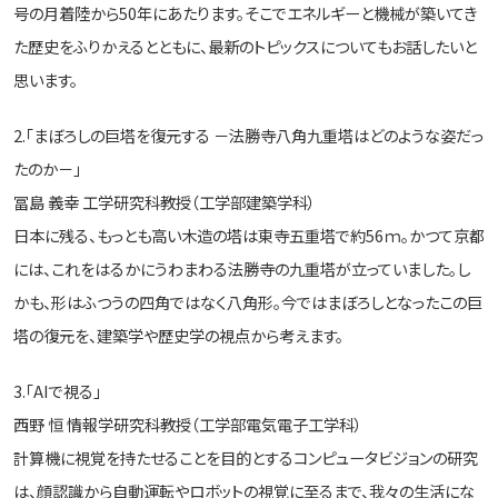
号の月着陸から50年にあたります。そこでエネルギーと機械が築いてき
た歴史をふりかえるとともに、最新のトピックスについてもお話したいと
思います。
2.「まぼろしの巨塔を復元する －法勝寺八角九重塔はどのような姿だっ
たのか－」
冨島 義幸 工学研究科教授（工学部建築学科）
日本に残る、もっとも高い木造の塔は東寺五重塔で約56ｍ。かつて京都
には、これをはるかにうわまわる法勝寺の九重塔が立っていました。し
かも、形はふつうの四角ではなく八角形。今ではまぼろしとなったこの巨
塔の復元を、建築学や歴史学の視点から考えます。
3.「AIで視る」
西野 恒 情報学研究科教授（工学部電気電子工学科）
計算機に視覚を持たせることを目的とするコンピュータビジョンの研究
は、顔認識から自動運転やロボットの視覚に至るまで、我々の生活にな