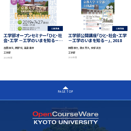
公開講義
公開講義
工学部公開講座「ひと・社会・工学
工学部オープンセミナー「ひと・社
－工学のいまを知る－」, 2018
会・工学 －工学のいまを知る－」,
2019
神田 崇行, 清水 芳久, 安部 武志
吉田 英生, 西野 恒, 冨島 義幸
工学部
工学部
2018年度
2019年度
PAGE TOP