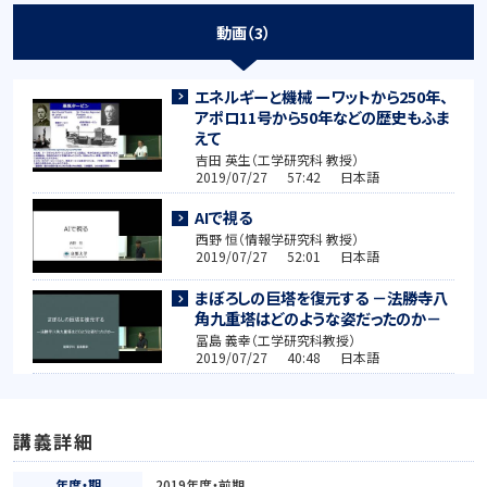
動画（3）
エネルギーと機械 ーワットから250年、
アポロ11号から50年などの歴史もふま
えて
吉田 英生（工学研究科 教授）
2019/07/27 57:42 日本語
AIで視る
西野 恒（情報学研究科 教授）
2019/07/27 52:01 日本語
まぼろしの巨塔を復元する －法勝寺八
角九重塔はどのような姿だったのか－
冨島 義幸（工学研究科教授）
2019/07/27 40:48 日本語
講義詳細
年度・期
2019年度・前期