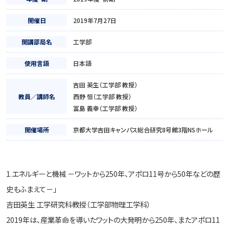
開催日
2019年7月27日
開講部局名
工学部
使用言語
日本語
吉田 英生（工学部 教授）
教員／講師名
西野 恒（工学部 教授）
冨島 義幸（工学部 教授）
開催場所
京都大学吉田キャンパス総合研究8号館3階NSホール
1.エネルギーと機械 －ワットから250年、アポロ11号から50年などの歴
史もふまえて－」
吉田英生 工学研究科教授（工学部物理工学科）
2019年は、産業革命を導いたワットの大発明から250年、またアポロ11