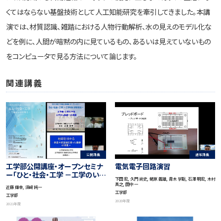
くてはならない基盤技術として人工知能研究を牽引してきました。本講
演では、材質認識、雑踏における人物行動解析、水の見えのモデル化な
どを例に、人間が暗黙の内に見ているもの、あるいは見えていないもの
をコンピュータで見る方法について論じます。
関連講義
公開講義
通常講義
工学部公開講座・オープンセミナ
電気電子回路演習
ー「ひと・社会・工学 －工学のいま
下田 宏, 久門 尚史, 蛯原 義雄, 青木 学聡, 石澤 明宏, 木村
を知る－」, 2021
真之, 田中 一
近藤 輝幸, 須﨑 純一
工学部
工学部
2020年度
2021年度