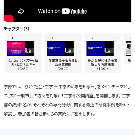
チャプター（5）
はじめに：パワー(動
産業革命をもたらし
豊かな現代社会を実
地球
力) とエネルギー
た蒸気機関
現した内燃機関
（02:32）
（20:09）
（19:01）
学部では、「ひと・社会・工学 －工学のいまを知る－」をメインテーマとし
て、広く一般市民の方々を対象に「工学部公開講座」を開催します。 工学
部の教員3名が、それぞれの専門分野に関する最近の研究事例を紹介・
解説し、参加者の皆さまからの質問にお答えします。