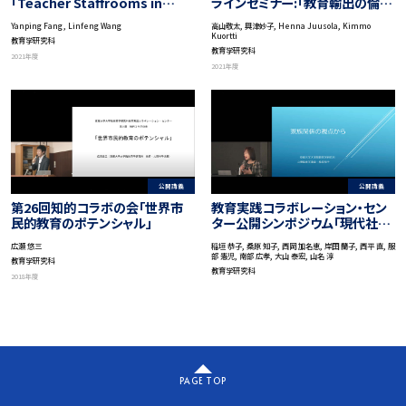
「Teacher Staffrooms in
ラインセミナー:「教育輸出の倫理
Schools of Japan –
的・政治的課題：日本とフィンラン
Yanping Fang , Linfeng Wang
高山敬太, 興津妙子, Henna Juusola, Kimmo
Outsiders Looking In?
ドの比較から」
Kuortti
教育学研究科
Towards East Asia as a
教育学研究科
2021年度
Method」
2021年度
公開講義
公開講義
第26回知的コラボの会「世界市
教育実践コラボレーション・セン
民的教育のポテンシャル」
ター公開シンポジウム「現代社会
に求められる新たな秩序を考え
広瀬 悠三
稲垣 恭子, 桑原 知子, 西岡 加名恵, 岸田 蘭子, 西平 直, 服
る」
部 憲児, 南部 広孝, 大山 泰宏, 山名 淳
教育学研究科
教育学研究科
2018年度
PAGE TOP