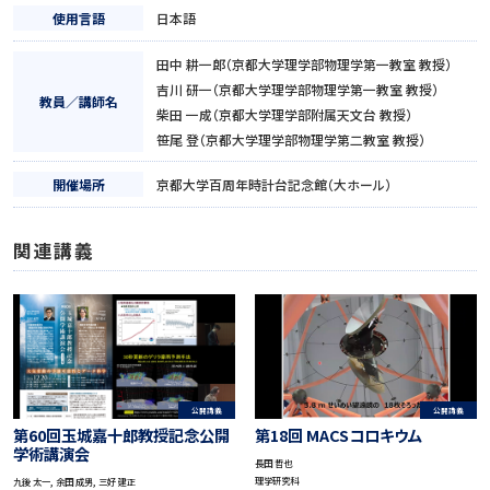
使用言語
日本語
田中 耕一郎（京都大学理学部物理学第一教室 教授）
吉川 研一（京都大学理学部物理学第一教室 教授）
教員／講師名
柴田 一成（京都大学理学部附属天文台 教授）
笹尾 登（京都大学理学部物理学第二教室 教授）
開催場所
京都大学百周年時計台記念館（大ホール）
関連講義
公開講義
公開講義
第60回玉城嘉十郎教授記念公開
第18回 MACSコロキウム
学術講演会
長田 哲也
理学研究科
九後 太一, 余田 成男, 三好 建正