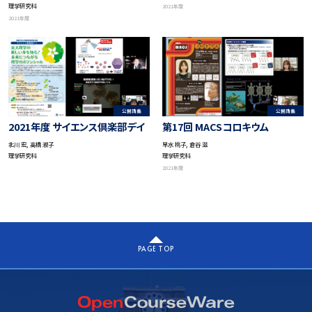
理学研究科
2021年度
2021年度
公開講義
公開講義
2021年度 サイエンス倶楽部デイ
第17回 MACSコロキウム
北川 宏, 高橋 淑子
早水 桃子, 倉谷 滋
理学研究科
理学研究科
2021年度
PAGE TOP