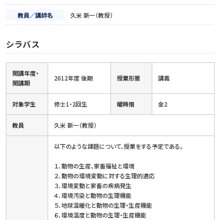
教員／講師名
久米 新一（教授）
シラバス
開講年度・
2012年度 後期
授業形態
講義
開講期
対象学生
修士1・2回生
曜時限
金2
教員
久米 新一（教授）
以下のような課題について、授業をする予定である。
１．動物の生産、家畜福祉と環境
２．動物の環境変動に対する生理的適応
３．環境変動と家畜の疾病発生
４．環境汚染と動物の生理機能
５．地球温暖化と動物の生理・生産機能
６．環境温度と動物の生理・生産機能