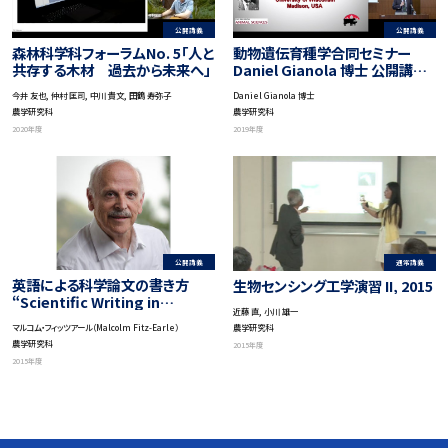
公開講義
公開講義
森林科学科フォーラムNo. 5「人と
動物遺伝育種学合同セミナー
共存する木材 過去から未来へ」
Daniel Gianola 博士 公開講演
会・討論会
今井 友也, 仲村 匡司, 中川 貴文, 田鶴 寿弥子
Daniel Gianola 博士
農学研究科
農学研究科
2020年度
2019年度
公開講義
通常講義
英語による科学論文の書き方
生物センシング工学演習 II, 2015
“Scientific Writing in
近藤 直, 小川 雄一
English” Learn how to write
農学研究科
マルコム・フィッツアール（Malcolm Fitz-Earle）
papers and presentations
農学研究科
2015年度
2015年度