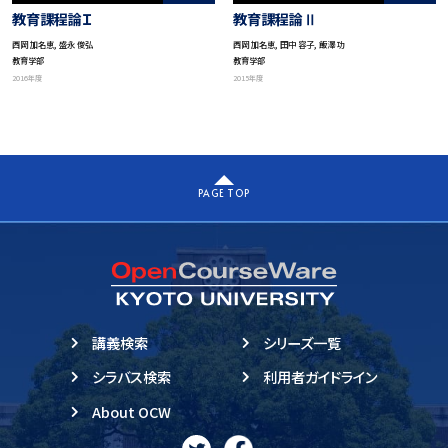
教育課程論Ｉ
教育課程論Ⅱ
西岡 加名恵, 盛永 俊弘
西岡 加名恵, 田中 容子, 飯澤 功
教育学部
教育学部
2016年度
2015年度
PAGE TOP
講義検索
シリーズ一覧
シラバス検索
利用者ガイドライン
About OCW