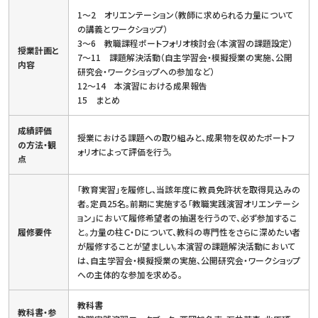
1～2 オリエンテーション（教師に求められる力量について
の講義とワークショップ）
3～6 教職課程ポートフォリオ検討会（本演習の課題設定）
授業計画と
7～11 課題解決活動（自主学習会・模擬授業の実施、公開
内容
研究会・ワークショップへの参加など）
12～14 本演習における成果報告
15 まとめ
成績評価
授業における課題への取り組みと、成果物を収めたポートフ
の方法・観
ォリオによって評価を行う。
点
「教育実習」を履修し、当該年度に教員免許状を取得見込みの
者。定員25名。前期に実施する「教職実践演習オリエンテーシ
ョン」において履修希望者の抽選を行うので、必ず参加するこ
履修要件
と。力量の柱Ｃ・Ｄについて、教科の専門性をさらに深めたい者
が履修することが望ましい。本演習の課題解決活動において
は、自主学習会・模擬授業の実施、公開研究会・ワークショップ
への主体的な参加を求める。
教科書
教科書・参