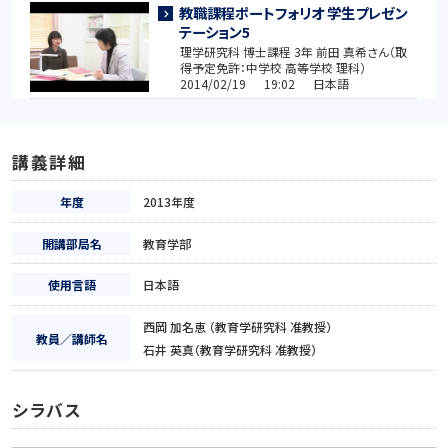
教職課程ポートフォリオ 学生プレゼン
テーション5
理学研究科 博士課程 3年 前田 真希さん（取
得予定免許：中学校 高等学校 理科）
2014/02/19 19:02 日本語
講義詳細
年度
2013年度
開講部局名
教育学部
使用言語
日本語
西岡 加名恵 （教育学研究科 准教授）
教員／講師名
石井 英真（教育学研究科 准教授）
シラバス