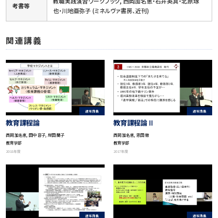
教職実践演習ワークブック, 西岡加名恵・石井英真・北原琢
考書等
也・川地亜弥子 (ミネルヴァ書房、近刊)
関連講義
通常講義
通常講義
教育課程論
教育課程論Ⅱ
西岡 加名恵, 田中 容子, 岸田 蘭子
西岡 加名恵, 恩田 徹
教育学部
教育学部
2018年度
2017年度
通常講義
通常講義