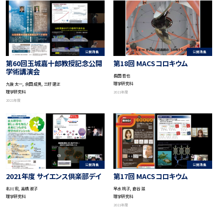
公開講義
公開講義
第60回玉城嘉十郎教授記念公開
第18回 MACSコロキウム
学術講演会
長田 哲也
理学研究科
九後 太一, 余田 成男, 三好 建正
理学研究科
2021年度
2021年度
公開講義
公開講義
2021年度 サイエンス倶楽部デイ
第17回 MACSコロキウム
北川 宏, 高橋 淑子
早水 桃子, 倉谷 滋
理学研究科
理学研究科
2021年度