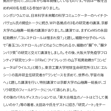
拠点が合同で、2011年から毎年開催しているものです。今回は一般を含
め約400名を超える参加がありました。
シンポジウムでは、日本科学未来館の科学コミュニケーターのヘイチク・
パヴェル氏の開会トークに続き、WPI各拠点の3名の研究者の講演、京都
大学の山極壽一総長の講演がありました。講演では、まずiCeMSの永田
紅助教が、「コレステロールは憎まれ役？」と題し、細胞や分子のレベル
で「善玉コレステロール」がどのように作られるか、細胞の“膜”や、“膜タ
ンパク質”の研究と交えて講演をしました。その後、大阪大学免疫学フロ
ンティア研究センター（IFReC：アイフレック）の山下和男助教が「コンピ
ュータは『ウイルス』と戦う」、東京工業大学地球生命研究所（ELSI：エル
シー）の高井研主任研究者が「ワンピースを求めて、世界の、宇宙の海
へ」と題した講演を行い、特別講演では京都大学の山極壽一総長が、ゴ
リラ研究のフィールドワークについて語られました。
その後のパネルディスカッションでは、「東大合格生のノートはどうして美
しいのか？」等の著者、太田あや氏をゲストに招き、「研究ノート」をテー