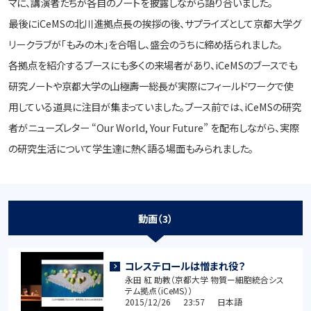
マに、講演者たちが各自のノートを披露しながら語り合いました。
最後にiCeMSの北川進拠点長の挨拶の後、サプライズとして京都大学グ
リークラブが「もみの木」を合唱し、盛会のうちに締め括られました。
各拠点を紹介するブースにも多くの来場者があり、iCeMSのブースでも
研究ノートや京都大学の山極壽一総長が実際にフィールドワークで使
用している道具に注目が集まっていました。ブース前では、iCeMSの研究
者がニューズレター “Our World, Your Future” を配布しながら、実際
の研究生活について学生達に熱く語る場面もみられました。
動画（3）
コレステロールは憎まれ役？
永田 紅 助教（京都大学 物質ー細胞統合シス
テム拠点（iCeMS））
2015/12/26 23:57 日本語