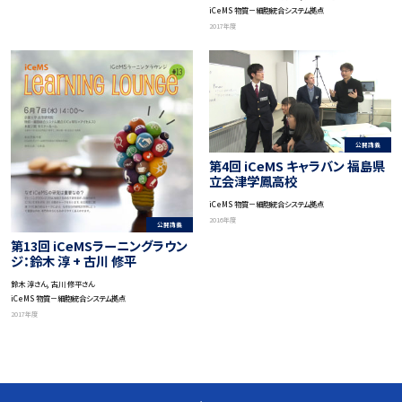
ラボ企画）
iCeMS 物質－細胞統合システム拠点
2017年度
公開講義
第4回 iCeMS キャラバン 福島県
立会津学鳳高校
iCeMS 物質－細胞統合システム拠点
2016年度
公開講義
第13回 iCeMSラーニングラウン
ジ：鈴木 淳 + 古川 修平
鈴木 淳さん, 古川 修平さん
iCeMS 物質－細胞統合システム拠点
2017年度