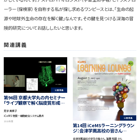
ーラー（探検家）を自称する私が探し求めるワンピースとは、「生命の起
源や地球外生命の存在を解く鍵」なんです。その鍵を見つける深海の冒
険的研究についてお話ししたいと思います。
関連講義
公開講義
第96回 京都大学丸の内セミナー
「ライブ観察で解く脳皮質形成の
メカニズム」
見学 美根子
iCeMS 物質－細胞統合システム拠点
公開講義
2018年度
第14回 iCeMSラーニングラウン
ジ：会津学鳳高校の皆さん
（iCeMSキャラバンスペシャルコ
会津学鳳高校の学生の皆さん, 加藤 知道 さん