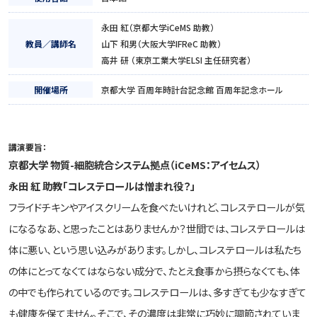
永田 紅（京都大学iCeMS 助教）
教員／講師名
山下 和男（大阪大学IFReC 助教）
高井 研 （東京工業大学ELSI 主任研究者）
開催場所
京都大学 百周年時計台記念館 百周年記念ホール
講演要旨
：
京都大学 物質-細胞統合システム拠点（iCeMS：アイセムス）
永田 紅 助教「コレステロールは憎まれ役？」
フライドチキンやアイスクリームを食べたいけれど、コレステロールが気
になるなあ、と思ったことはありませんか？世間では、コレステロールは
体に悪い、という思い込みがあります。しかし、コレステロールは私たち
の体にとってなくてはならない成分で、たとえ食事から摂らなくても、体
の中でも作られているのです。コレステロールは、多すぎても少なすぎて
も健康を保てません。そこで、その濃度は非常に巧妙に調節されていま