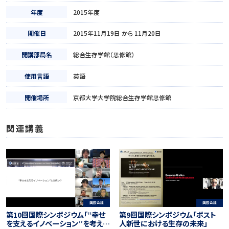
年度
2015年度
開催日
2015年11月19日 から 11月20日
開講部局名
総合生存学館（思修館）
使用言語
英語
開催場所
京都大学大学院総合生存学館思修館
関連講義
国際会議
国際会議
第10回国際シンポジウム「“幸せ
第9回国際シンポジウム「ポスト
を支えるイノベーション”を考え
人新世における生存の未来」