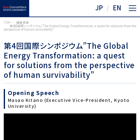
JP
EN
TOP
講義検索
第4回国際シンポジウム”The Global Energy Transformation: a quest for solutions from the
perspective of human survivability”
第4回国際シンポジウム”The Global
Energy Transformation: a quest
for solutions from the perspective
of human survivability”
Opening Speech
Masao Kitano (Executive Vice-President, Kyoto
University)