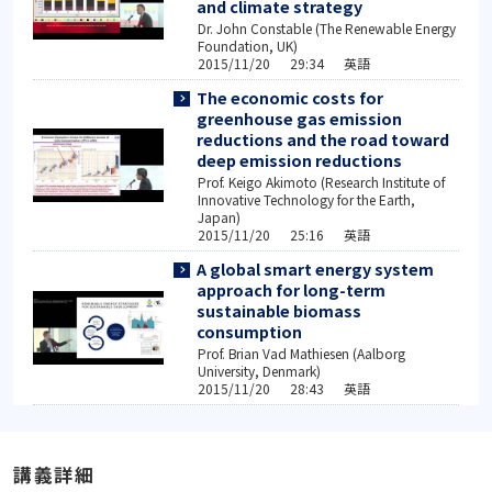
and climate strategy
Dr. John Constable (The Renewable Energy
Foundation, UK)
2015/11/20 29:34 英語
The economic costs for
greenhouse gas emission
reductions and the road toward
deep emission reductions
Prof. Keigo Akimoto (Research Institute of
Innovative Technology for the Earth,
Japan)
2015/11/20 25:16 英語
A global smart energy system
approach for long-term
sustainable biomass
consumption
Prof. Brian Vad Mathiesen (Aalborg
University, Denmark)
2015/11/20 28:43 英語
講義詳細