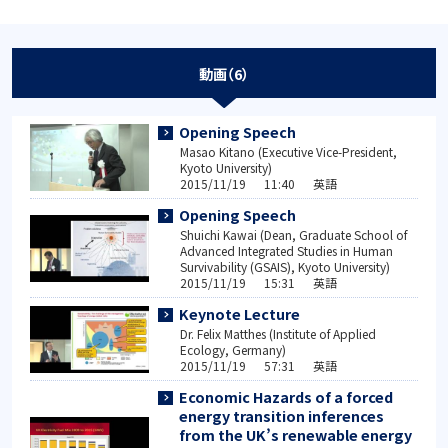
動画（6）
Opening Speech
Masao Kitano (Executive Vice-President,
Kyoto University)
2015/11/19 11:40 英語
Opening Speech
Shuichi Kawai (Dean, Graduate School of
Advanced Integrated Studies in Human
Survivability (GSAIS), Kyoto University)
2015/11/19 15:31 英語
Keynote Lecture
Dr. Felix Matthes (Institute of Applied
Ecology, Germany)
2015/11/19 57:31 英語
Economic Hazards of a forced
energy transition inferences
from the UK’s renewable energy