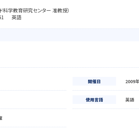
ルド科学教育研究センター 准教授）
4:51 英語
開催日
2009
使用言語
英語
館