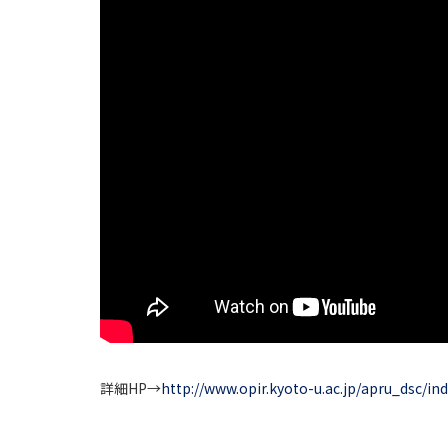
詳細HP→
http://www.opir.kyoto-u.ac.jp/apru_dsc/in