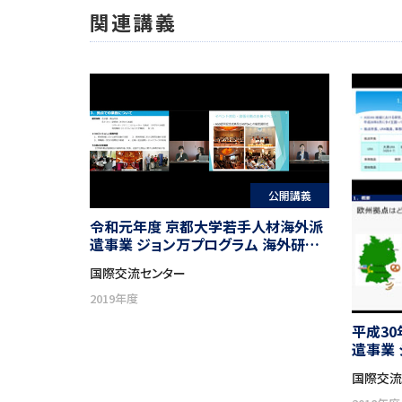
関連講義
公開講義
令和元年度 京都大学若手人材海外派
遣事業 ジョン万プログラム 海外研修
参加職員による帰国報告会
国際交流センター
2019年度
平成3
遣事業
参加職
国際交流