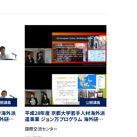
開講義
公開講義
材海外派
平成28年度 京都大学若手人材海外派
海外研修
遣事業 ジョン万プログラム 海外研修
参加職員による帰国報告会, 2016
国際交流センター