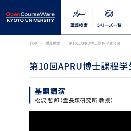
講義検索
シリーズ一覧
TOP
講義検索
第10回APRU博士課程学生会議
第10回APRU博士課程
基調講演
松沢 哲郎（霊長類研究所 教授）