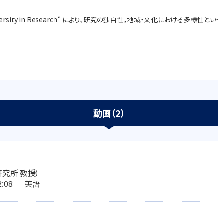
and Diversity in Research” により、研究の独自性，地域・文化に
動画（2）
究所 教授）
02:08 英語