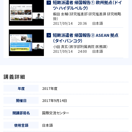
短期派遣者 帰国報告① 欧州拠点（ドイ
ツ・ハイデルべルク）
飯田 圭輔（研究推進部 研究推進課 研究戦略
掛）
2017/09/14 20:36 日本語
短期派遣者 帰国報告② ASEAN 拠点
（タイ・バンコク）
小田 真玄（医学部附属病院 医務課）
2017/09/14 24:00 日本語
講義詳細
年度
2017年度
開催日
2017年9月14日
開講部局名
国際交流センター
使用言語
日本語