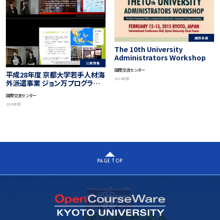
国際会議
The 10th University
Administrators Workshop
公開講義
国際交流センター
平成28年度 京都大学若手人材海
2014年度
外派遣事業 ジョン万プログラム
海外研修参加職員による帰国報
国際交流センター
告会, 2016
2016年度
PAGE TOP