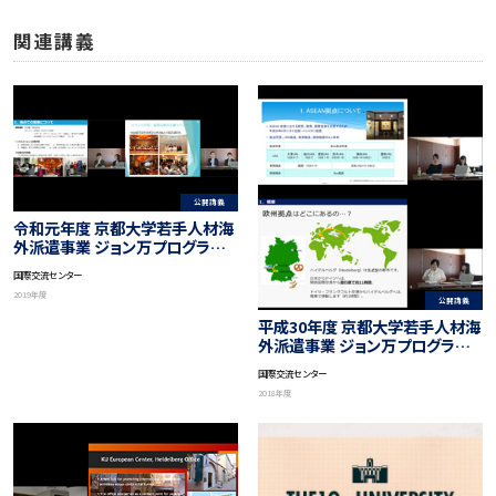
関連講義
公開講義
令和元年度 京都大学若手人材海
外派遣事業 ジョン万プログラム
海外研修参加職員による帰国報
国際交流センター
告会
2019年度
公開講義
平成30年度 京都大学若手人材海
外派遣事業 ジョン万プログラム
海外研修参加職員による帰国報
国際交流センター
告会
2018年度