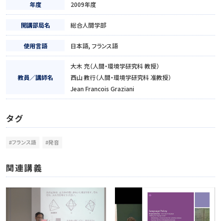
年度
2009年度
開講部局名
総合人間学部
使用言語
日本語, フランス語
大木 充（人間・環境学研究科 教授）
教員／講師名
西山 教行（人間・環境学研究科 准教授）
Jean Francois Graziani
タグ
#フランス語
#発音
関連講義