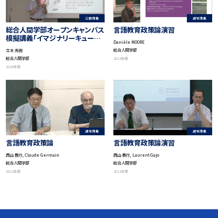
公開講義
通常講義
総合人間学部オープンキャンパス
言語教育政策論演習
模擬講義「イマジナリーキューブ
Danièle MOORE
パズルとその数理」
総合人間学部
立木 秀樹
総合人間学部
2013年度
2020年度
通常講義
通常講義
言語教育政策論
言語教育政策論演習
西山 教行, Claude Germain
西山 教行, Laurent Gajo
総合人間学部
総合人間学部
2012年度
2011年度