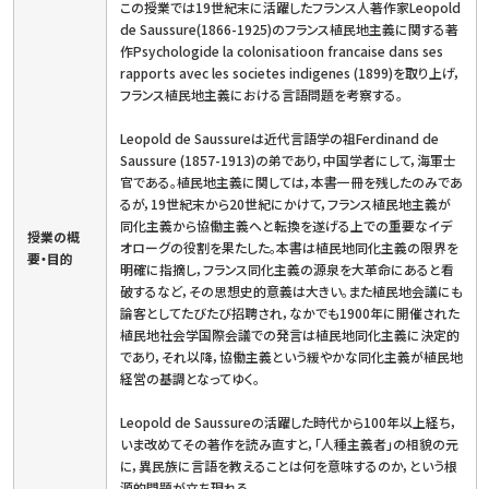
この授業では19世紀末に活躍したフランス人著作家Leopold
de Saussure(1866-1925)のフランス植民地主義に関する著
作Psychologide la colonisatioon francaise dans ses
rapports avec les societes indigenes (1899)を取り上げ，
フランス植民地主義における言語問題を考察する。
Leopold de Saussureは近代言語学の祖Ferdinand de
Saussure (1857-1913)の弟であり，中国学者にして，海軍士
官である。植民地主義に関しては，本書一冊を残したのみであ
るが，19世紀末から20世紀にかけて，フランス植民地主義が
同化主義から協働主義へと転換を遂げる上での重要なイデ
授業の概
オローグの役割を果たした。本書は植民地同化主義の限界を
要・目的
明確に指摘し，フランス同化主義の源泉を大革命にあると看
破するなど，その思想史的意義は大きい。また植民地会議にも
論客としてたびたび招聘され，なかでも1900年に開催された
植民地社会学国際会議での発言は植民地同化主義に決定的
であり，それ以降，協働主義という緩やかな同化主義が植民地
経営の基調となってゆく。
Leopold de Saussureの活躍した時代から100年以上経ち，
いま改めてその著作を読み直すと，｢人種主義者｣の相貌の元
に，異民族に言語を教えることは何を意味するのか，という根
源的問題が立ち現れる。