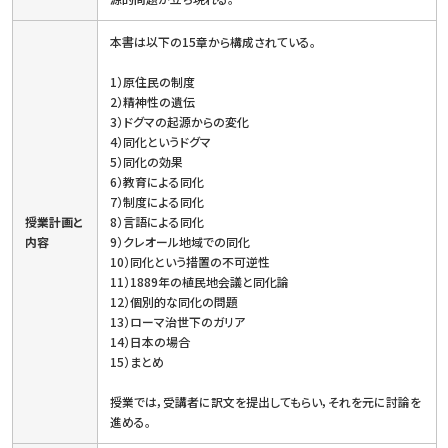
本書は以下の15章から構成されている。
1）原住民の制度
2）精神性の遺伝
3）ドグマの起源からの変化
4）同化というドグマ
5）同化の効果
6）教育による同化
7）制度による同化
授業計画と
8）言語による同化
内容
9）クレオール地域での同化
10）同化という措置の不可逆性
11）1889年の植民地会議と同化論
12）個別的な同化の問題
13）ローマ治世下のガリア
14）日本の場合
15）まとめ
授業では，受講者に訳文を提出してもらい，それを元に討論を
進める。