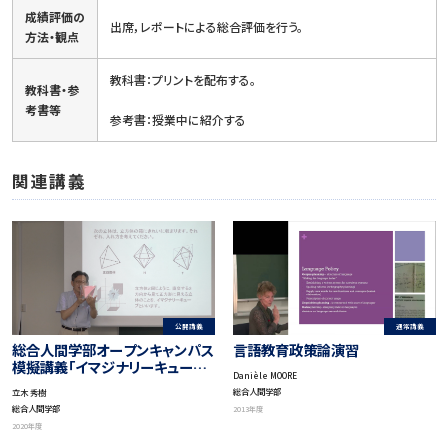
成績評価の
出席，レポートによる総合評価を行う。
方法・観点
教科書：プリントを配布する。
教科書・参
考書等
参考書：授業中に紹介する
関連講義
公開講義
通常講義
総合人間学部オープンキャンパス
言語教育政策論演習
模擬講義「イマジナリーキューブ
Danièle MOORE
パズルとその数理」
総合人間学部
立木 秀樹
総合人間学部
2013年度
2020年度