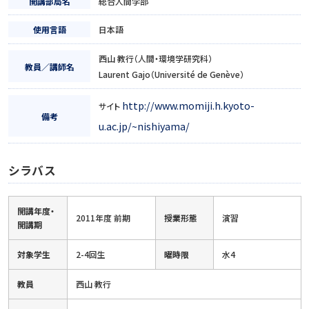
開講部局名
総合人間学部
使用言語
日本語
西山 教行（人間・環境学研究科）
教員／講師名
Laurent Gajo（Université de Genève）
http://www.momiji.h.kyoto-
サイト
備考
u.ac.jp/~nishiyama/
シラバス
開講年度・
2011年度 前期
授業形態
演習
開講期
対象学生
2-4回生
曜時限
水4
教員
西山 教行