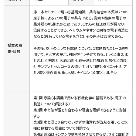
序 本セミナーで用いる基礎知識 共有結合の本質は2つの
原子核による2つの電子の共有である。炭素や酸素の電子の
最外殻の軌道は2sと2pであり、これらの軌道は形が異なり、
混成することができる。ヘリウムやネオンと同等の電子構造に
なると(共有している電子を含む)、その原子は安定である。
授業の概
その後、以下のような各課題について、１課題あたり1－２週を
要・目的
用いて、考え方の提示、討論を行う予定である。1. 水と油 2. 水
と汚れと洗剤 3. お酒と酢 4. 純米酒と吟醸酒 5. 酸化と燃焼
6. デンプンとセルロースの違い 7. オリゴ糖とダイエット 8. ア
ミノ酸と蛋白質 9. 絹、木綿、ナイロン 10.薬とホルモン
第1回 序論（本講義で用いる有機化学の基礎である、電子の
軌道について解説する）
第2回 水と油が混じり合わない理由を理解できるように討論
する
第3回 水と混じり合わないはずの油汚れが洗剤を用いると水
相に移動する理由について討論する
第4回 お酒はデンプンや糖を発酵させて作るが、さらに酸化さ