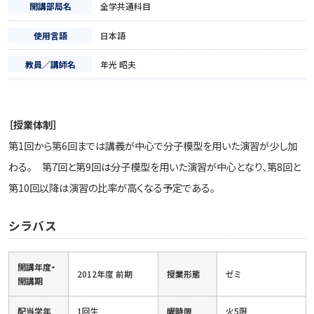
開講部局名
全学共通科目
使用言語
日本語
教員／講師名
年光 昭夫
［授業体制］
第1回から第6回までは講義が中心で分子模型を用いた演習が少し加
わる。 第7回と第9回は分子模型を用いた演習が中心となり、第8回と
第10回以降は演習の比率が高くなる予定である。
シラバス
開講年度・
2012年度 前期
授業形態
ゼミ
開講期
配当学年
1回生
曜時限
火5限