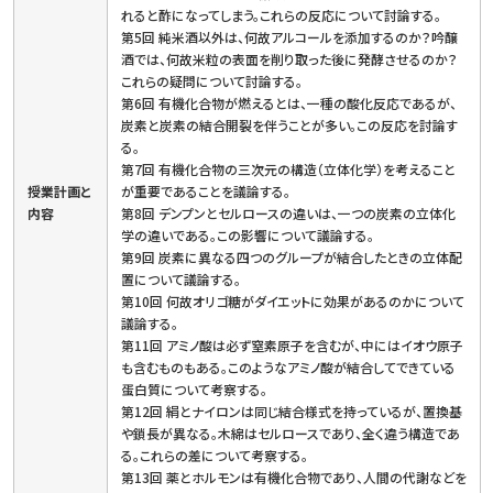
れると酢になってしまう。これらの反応について討論する。
第5回 純米酒以外は、何故アルコールを添加するのか？吟醸
酒では、何故米粒の表面を削り取った後に発酵させるのか？
これらの疑問について討論する。
第6回 有機化合物が燃えるとは、一種の酸化反応であるが、
炭素と炭素の結合開裂を伴うことが多い。この反応を討論す
る。
第7回 有機化合物の三次元の構造（立体化学）を考えること
授業計画と
が重要であることを議論する。
内容
第8回 デンプンとセルロースの違いは、一つの炭素の立体化
学の違いである。この影響について議論する。
第9回 炭素に異なる四つのグループが結合したときの立体配
置について議論する。
第10回 何故オリゴ糖がダイエットに効果があるのかについて
議論する。
第11回 アミノ酸は必ず窒素原子を含むが、中にはイオウ原子
も含むものもある。このようなアミノ酸が結合してできている
蛋白質について考察する。
第12回 絹とナイロンは同じ結合様式を持っているが、置換基
や鎖長が異なる。木綿はセルロースであり、全く違う構造であ
る。これらの差について考察する。
第13回 薬とホルモンは有機化合物であり、人間の代謝などを