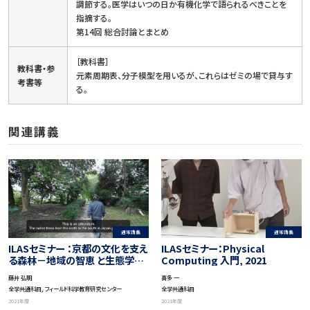
調節する。医学はいつの日か有機化学で語られるべきことを
指摘する。
第14回 総合討論とまとめ
［教科書］
教科書・参
元素周期表、分子模型を用いるが、これらはゼミの場で貸与す
考書等
る。
関連講義
通常講義
通常講義
ILASセミナー ：京都の文化を支え
ILASセミナー：Physical
る森林－地域の智恵 と生態学的
Computing 入門, 2021
知見
藤井 弘明
喜多 一
全学共通科目, フィールド科学教育研究センター
全学共通科目
2021年度
2021年度