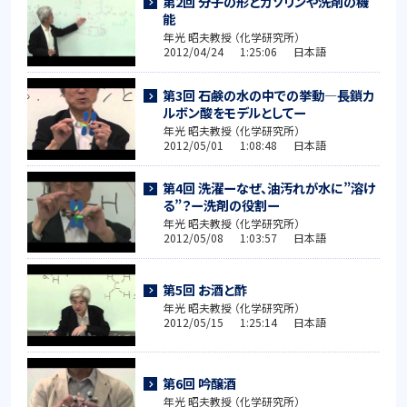
第2回 分子の形とガソリンや洗剤の機
能
年光 昭夫教授 （化学研究所）
2012/04/24 1:25:06 日本語
第3回 石鹸の水の中での挙動―長鎖カ
ルボン酸をモデルとしてー
年光 昭夫教授 （化学研究所）
2012/05/01 1:08:48 日本語
第4回 洗濯ーなぜ、油汚れが水に”溶け
る”？ー洗剤の役割ー
年光 昭夫教授 （化学研究所）
2012/05/08 1:03:57 日本語
第5回 お酒と酢
年光 昭夫教授 （化学研究所）
2012/05/15 1:25:14 日本語
第6回 吟醸酒
年光 昭夫教授 （化学研究所）