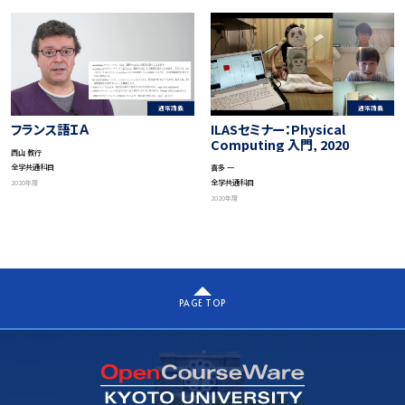
通常講義
通常講義
ILASセミナー：Physical
フランス語ＩＡ
Computing 入門, 2020
西山 教行
全学共通科目
喜多 一
全学共通科目
2020年度
2020年度
PAGE TOP