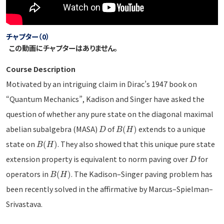
チャプター（0）
この動画にチャプターはありません。
Course Description
Motivated by an intriguing claim in Dirac’s 1947 book on
“Quantum Mechanics”, Kadison and Singer have asked the
question of whether any pure state on the diagonal maximal
abelian subalgebra (MASA)
of
extends to a unique
(
)
D
B
H
state on
. They also showed that this unique pure state
(
)
B
H
extension property is equivalent to norm paving over
for
D
operators in
. The Kadison–Singer paving problem has
(
)
B
H
been recently solved in the affirmative by Marcus–Spielman–
Srivastava.