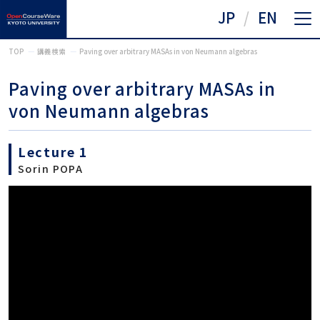
JP
EN
TOP
講義検索
Paving over arbitrary MASAs in von Neumann algebras
Paving over arbitrary MASAs in
von Neumann algebras
Lecture 1
Sorin POPA