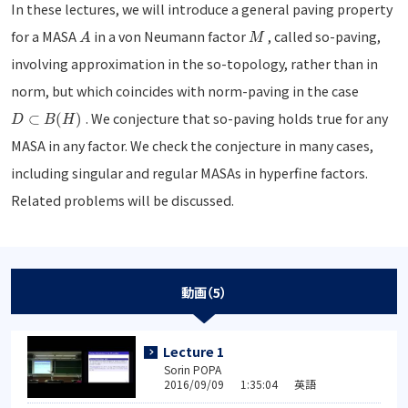
In these lectures, we will introduce a general paving property
for a MASA
in a von Neumann factor
, called so-paving,
A
M
involving approximation in the so-topology, rather than in
norm, but which coincides with norm-paving in the case
. We conjecture that so-paving holds true for any
⊂
(
)
D
B
H
MASA in any factor. We check the conjecture in many cases,
including singular and regular MASAs in hyperfine factors.
Related problems will be discussed.
動画（5）
Lecture 1
Sorin POPA
2016/09/09 1:35:04 英語