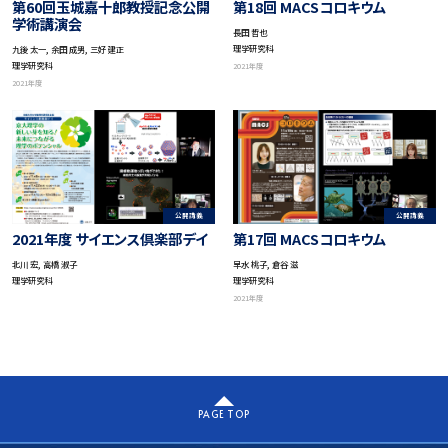
第60回玉城嘉十郎教授記念公開
第18回 MACSコロキウム
学術講演会
長田 哲也
理学研究科
九後 太一, 余田 成男, 三好 建正
理学研究科
2021年度
2021年度
公開講義
公開講義
2021年度 サイエンス倶楽部デイ
第17回 MACSコロキウム
北川 宏, 高橋 淑子
早水 桃子, 倉谷 滋
理学研究科
理学研究科
2021年度
PAGE TOP