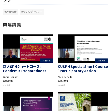
#社会健康
#ダブルディグリー
関連講義
公開講義
公開講義
京大SPHショートコース:
KUSPH Special Short Course
Pandemic Preparedness
“Participatory Action
and Response by UK Public
Research”: Implementation
Daniel Bausch
Alicia Renedo
Health Rapid Support Team
Strategies of PAR
医学研究科
医学研究科
2020年度
2019年度