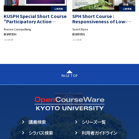
公開講義
公開講義
KUSPH Special Short Course
SPH Short Course :
“Participatory Action
Responsiveness of Low-
Research”: Basic Theory
and Middle-Income Country
Pranee Liamputtong
Sumit Kane
and Methods of PAR
Health Systems
医学研究科
医学研究科
2019年度
2021年度
PAGE TOP
講義検索
シリーズ一覧
シラバス検索
利用者ガイドライン