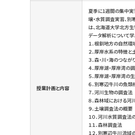
夏季に1週間の集中実
壌・水質調査実習、別
は、北海道大学北方生
データ解析について学
１．根釧地方の自然環
２．厚岸水系の特徴と
３．森・川・海のつなが
４．厚岸湖・厚岸湾の
５．厚岸湖・厚岸湾の
６．別寒辺牛川の魚類
授業計画と内容
７．河川生物の調査法
８．森林域における河
９．土壌調査法の概要
１０．河川水質調査法
１１．森林調査法
１２．別寒辺牛川流域