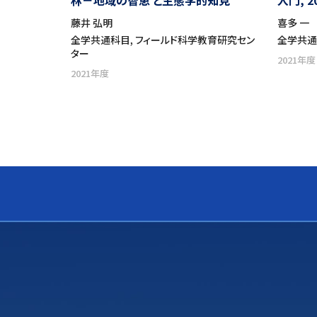
林－地域の智恵 と生態学的知見
入門, 2
藤井 弘明
喜多 一
全学共通科目, フィールド科学教育研究セン
全学共
ター
2021年度
2021年度