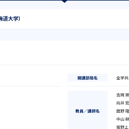
海道大学）
開講部局名
全学共
吉岡 
向井 
教員／講師名
舘野 
中山 
坂野上