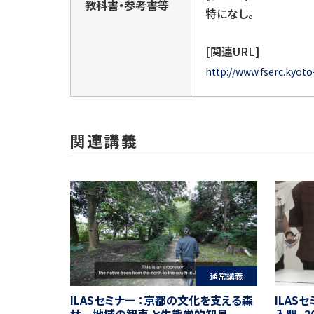
教科書・参考書等
特になし。
[関連URL]
http://www.fserc.kyoto-
関連講義
通常講義
ILASセミナー ：京都の文化を支える森
ILASセ