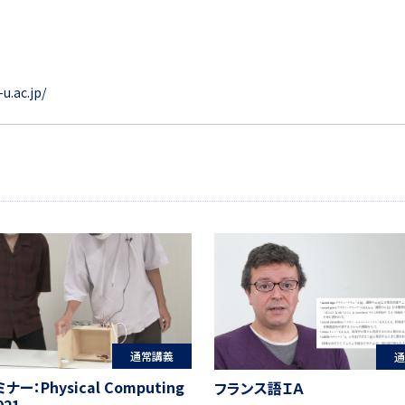
u.ac.jp/
通常講義
通
ミナー：Physical Computing
フランス語ＩＡ