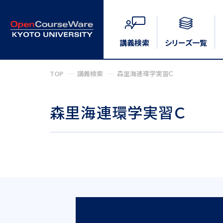
講義検索
シリーズ一覧
TOP
講義検索
森里海連環学実習Ｃ
森里海連環学実習Ｃ