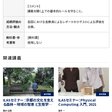
[コメント]
講義を聞く上での基本的ルールを守ること。
成績評価の
各回における各教員によるレポートか小テストによる評価を
方法・観点
合算。
教科書・参
[教科書]
考書等
使用しない
関連講義
通常講義
通常講義
ILASセミナー ：京都の文化を支え
ILASセミナー：Physical
る森林－地域の智恵 と生態学的
Computing 入門, 2021
知見
藤井 弘明
喜多 一