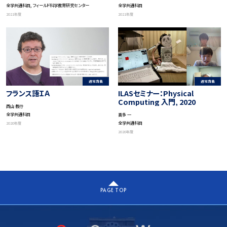
全学共通科目, フィールド科学教育研究センター
全学共通科目
2021年度
2021年度
通常講義
通常講義
ILASセミナー：Physical
フランス語ＩＡ
Computing 入門, 2020
西山 教行
全学共通科目
喜多 一
全学共通科目
2020年度
2020年度
PAGE TOP