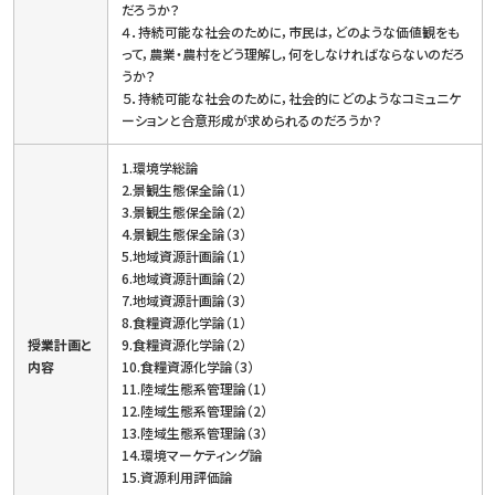
だろうか？
４．持続可能な社会のために，市民は，どのような価値観をも
って，農業・農村をどう理解し，何をしなければならないのだろ
うか？
５．持続可能な社会のために，社会的にどのようなコミュニケ
ーションと合意形成が求められるのだろうか？
1.環境学総論
2.景観生態保全論（1）
3.景観生態保全論（2）
4.景観生態保全論（3）
5.地域資源計画論（1）
6.地域資源計画論（2）
7.地域資源計画論（3）
8.食糧資源化学論（1）
授業計画と
9.食糧資源化学論（2）
内容
10.食糧資源化学論（3）
11.陸域生態系管理論（1）
12.陸域生態系管理論（2）
13.陸域生態系管理論（3）
14.環境マーケティング論
15.資源利用評価論