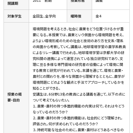
2011 前期
授業形態
講義
開講期
対象学生
全回生、全学向
曜時限
金4
環境問題を考えるとき、社会に農業をどう位置づけるかが重
要になる。本授業では、農業という側面から環境問題を考え、
よりよい環境形成のための社会と技術のあり方を文系・理系
の両面から考察していく。講義は、地球環境学堂の農学系教員
によるリレー講義で行われる。地球環境学堂は京都大学の研
究科間の連携によって運営されている独立研究科であり、文
理に亘る多様な専門領域の研究者の協働によって環境に関
する教育と研究が行われている。本講を通じて、環境と農業・
農村との関わりを、様々な側面から理解するとともに、農学が
環境問題にどのような観点と手法でアプローチしているかを
知ることができる。
授業の概
受講生は、6分野13名の教員による講義を通じて、以下の点に
要・目的
ついて考えてもらいたい。
１．農業・農村の持つ多面的機能の内実は何で，それは今どう
なっているのだろうか？
２．農業・農村の持つ多面的機能は，社会的にどう理解され，
評価され，何が求められているのだろうか？
３．持続可能な社会のために，農業・農村はどうあるべきなの