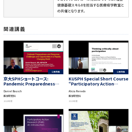
健康基礎スキルIIを担当する医療疫学教室と
の共催となります。
関連講義
公開講義
公開講義
京大SPHショートコース:
KUSPH Special Short Course
Pandemic Preparedness
“Participatory Action
and Response by UK Public
Research”: Implementation
Daniel Bausch
Alicia Renedo
Health Rapid Support Team
Strategies of PAR
医学研究科
医学研究科
2020年度
2019年度