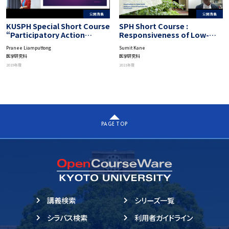
公開講義
公開講義
KUSPH Special Short Course
SPH Short Course :
“Participatory Action
Responsiveness of Low-
Research”: Basic Theory
and Middle-Income Country
Pranee Liamputtong
Sumit Kane
and Methods of PAR
Health Systems
医学研究科
医学研究科
2019年度
2021年度
PAGE TOP
講義検索
シリーズ一覧
シラバス検索
利用者ガイドライン