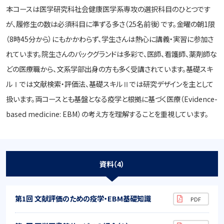
本コースは医学研究科社会健康医学系専攻の選択科目のひとつです
が、履修生の数は必須科目に準ずる多さ（25名前後）です。金曜の朝1限
（8時45分から）にもかかわらず、学生さんは熱心に講義・実習に参加さ
れています。院生さんのバックグランドは多彩で、医師、看護師、薬剤師な
どの医療職から、文系学部出身の方も多く受講されています。基礎スキ
ルⅠでは文献検索・評価法、基礎スキルⅡでは研究デザインを主として
扱います。両コースとも基盤となる疫学と根拠に基づく医療（Evidence-
based medicine: EBM）の考え方を理解することを重視しています。
資料（4）
第1回 文献評価のための疫学・EBM基礎知識