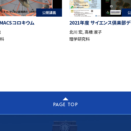
公開講義
公
 MACSコロキウム
2021年度 サイエンス倶楽部デ
也
北川 宏, 高橋 淑子
究科
理学研究科
PAGE TOP