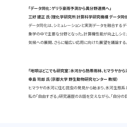
「データ同化：ゲリラ豪雨予測から異分野連携へ」
三好 建正 氏（理化学研究所 計算科学研究機構 データ同
データ同化は、シミュレーションと実測データを融合するデ
象学の中で主要な分野となった。計算機性能が向上しシミ
気候への展開、さらに幅広い応用に向けた展望を議論する
「地球はどこでも研究室：氷河から熱帯雨林、ヒマラヤから
幸島 司郎 氏（京都大学 野生動物研究センター 教授）
ヒマラヤの氷河に住む昆虫の発見から始まり、氷河生態系と
私の「自由すぎる」研究遍歴のお話を交えながら、「自分の