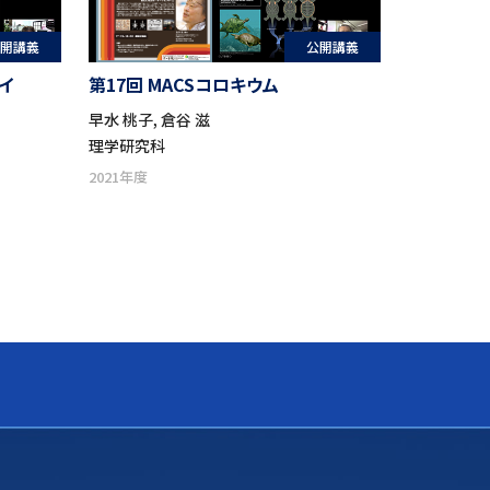
開講義
公開講義
イ
第17回 MACSコロキウム
早水 桃子, 倉谷 滋
理学研究科
2021年度