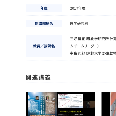
年度
2017年度
開講部局名
理学研究科
三好 建正（理化学研究所 計
教員／講師名
ム チームリーダー）
幸島 司郎（京都大学 野生動
関連講義