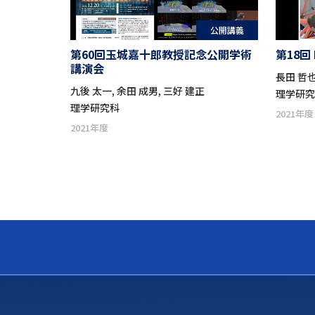
公開講義
第60回玉城嘉十郎教授記念公開学術
第18回
講演会
長田 哲
九後 太一, 余田 成男, 三好 建正
理学研
理学研究科
2021年度
2021年度