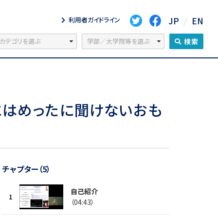
JP
EN
利用者ガイドライン
検索
にはめったに聞けないおも
チャプター（5）
自己紹介
（04:43）