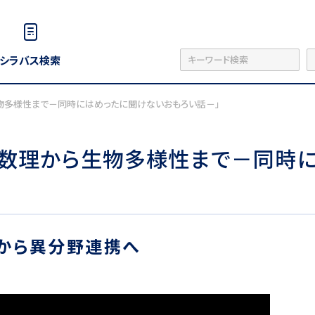
シラバス検索
生物多様性まで－同時にはめったに聞けないおもろい話－」
ム「数理から生物多様性まで－同時
から異分野連携へ