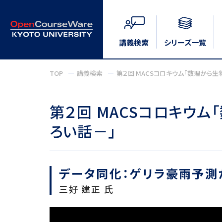
講義検索
シリーズ一覧
TOP
講義検索
第２回 MACSコロキウム「数理から
第２回 MACSコロキウ
ろい話－」
データ同化：ゲリラ豪雨予測
三好 建正 氏