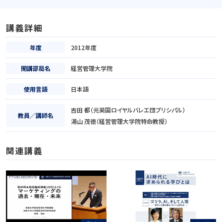
講義詳細
年度
2012年度
開講部局名
経営管理大学院
使用言語
日本語
吉田 都（元英国ロイヤルバレエ団プリシパル）
教員／講師名
湯山 茂徳（経営管理大学院特命教授）
関連講義