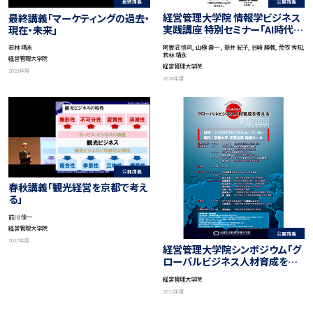
公開講義
最終講義
経営管理大学院 情報学ビジネス
最終講義「マーケティングの過去・
実践講座 特別セミナー「AI時代に
現在・未来」
求められる学びとは」
阿曽沼 慎司, 山極 壽一 , 新井 紀子, 谷崎 勝教, 荒牧 秀知,
若林 靖永
若林 靖永
経営管理大学院
経営管理大学院
2021年度
2020年度
公開講義
春秋講義「観光経営を京都で考え
る」
前川 佳一
経営管理大学院
公開講義
2017年度
経営管理大学院シンポジウム「グ
ローバルビジネス人材育成を考
える」
経営管理大学院
2012年度