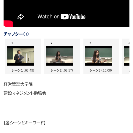
チャプター（7）
シーン１
（03:49）
シーン２
（03:57）
シーン３
（10:08）
シ
経営管理大学院
建設マネジメント勉強会
【各シーンとキーワード】