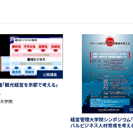
公開講義
義「観光経営を京都で考える」
一
理大学院
公
経営管理大学院シンポジウム
バルビジネス人材育成を考える