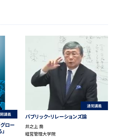
通常講義
開講義
パブリック・リレーションズ論
「グロー
井之上 喬
」
経営管理大学院