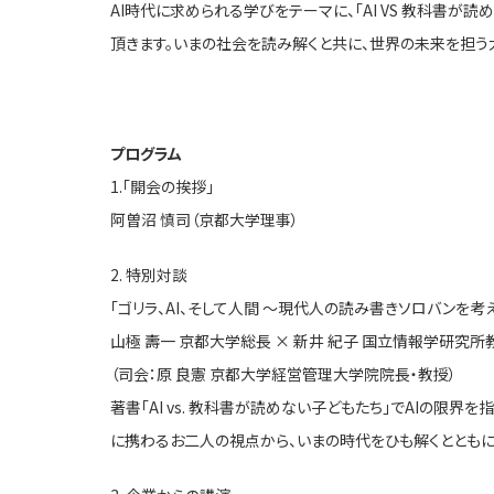
AI時代に求められる学びをテーマに、「AI VS 教科書
頂きます。いまの社会を読み解くと共に、世界の未来を担う
プログラム
1.「開会の挨拶」
阿曽沼 慎司（京都大学理事）
2. 特別対談
「ゴリラ、AI、そして人間 ～現代人の読み書きソロバンを考
山極 壽一 京都大学総長 × 新井 紀子 国立情報学研究
（司会：原 良憲 京都大学経営管理大学院院長・教授）
著書「AI vs. 教科書が読めない子どもたち」でAIの
に携わるお二人の視点から、いまの時代をひも解くととも