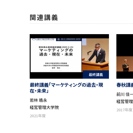
関連講義
最終講義
最終講義「マーケティングの過去・現
春秋講
在・未来」
前川 佳
若林 靖永
経営管
経営管理大学院
2017年度
2021年度