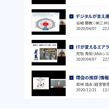
デジタルが支え
谷崎 勝教（ ㈱三井
2020/04/07 2
ITが変えるエア
荒牧 秀知（ANAシ
2020/04/07 2
閉会の挨拶（情
若林 靖永（経営管
2020/12/21 1