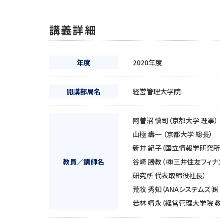
講義詳細
年度
2020年度
開講部局名
経営管理大学院
阿曽沼 慎司（京都大学 理事）
山極 壽一 （京都大学 総長）
新井 紀子（国立情報学研究所
教員／講師名
谷崎 勝教（ ㈱三井住友フィナ
研究所 代表取締役社長）
荒牧 秀知（ANAシステムズ 
若林 靖永（経営管理大学院 