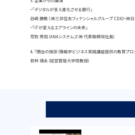
3. 企業からの講演
・「デジタルが支え進化させる銀行」
谷崎 勝教（ ㈱三井住友フィナンシャルグループ CDIO・
・「ITが変えるエアラインの未来」
荒牧 秀知（ANAシステムズ ㈱ 代表取締役社長）
4. 「閉会の挨拶（情報学ビジネス実践講座提供の教育プロ
若林 靖永（経営管理大学院教授）