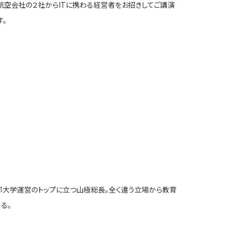
と航空会社の２社からITに携わる経営者をお招きしてご講演
す。
て京都大学運営のトップに立つ山極総長。全く違う立場から教育
る。