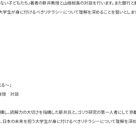
が読めない子どもたち」著者の新井教授と山極総長の対談を行います。また銀行
大学生が身に付けるべきリテラシーについて理解を深めることを狙いとしま
える～」
所教授 対談
限界を指摘し、読解力の大切さを指摘した新井氏と、ゴリラ研究の第一人者にし
に、日本の未来を担う大学生が身に付けるべきリテラシーについて理解を深め