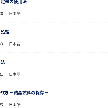
点測定器の使用法
2:30 日本語
の処理
1:33 日本語
浄法
1:21 日本語
の折り方 －結晶試料の保存－
1:23 日本語