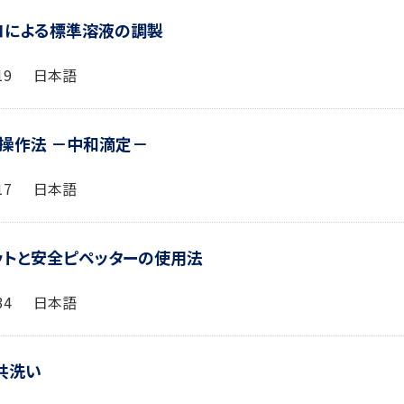
スコによる標準溶液の調製
2:19 日本語
トの操作法 －中和滴定－
3:17 日本語
ペットと安全ピペッターの使用法
2:34 日本語
の共洗い