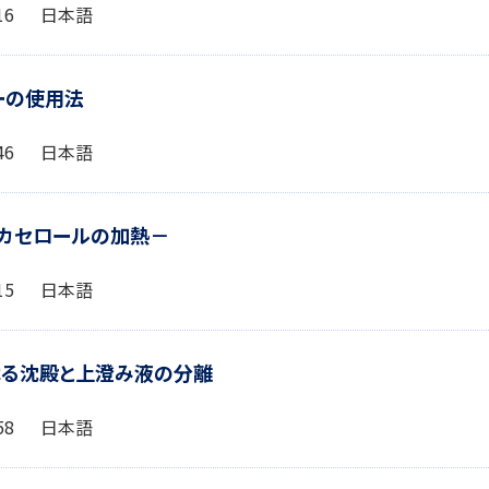
1:16 日本語
ナーの使用法
2:46 日本語
 －カセロールの加熱－
1:15 日本語
による沈殿と上澄み液の分離
0:58 日本語