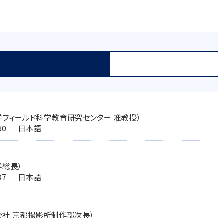
学フィールド科学教育研究センター 准教授）
2:50 日本語
学総長）
5:37 日本語
会社 京都撮影所制作部次長）