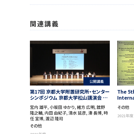
関連講義
公開講義
第17回 京都大学附置研究所・センター
The 5t
シンポジウム 京都大学松山講演会 京
Intern
都からの挑戦 －地球社会の調和ある
Japane
宮内 雄平, 小坂田 ゆかり, 緒方 広明, 舘野
その他
共存に向けて－「パラダイムシフト －
after t
隆之輔, 内田 由紀子, 清水 延彦, 湊 長博, 時
新しい世界を創る京大」
Philos
2021年度
任 宣博, 渡辺 隆司
of No
その他