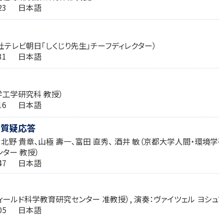
9:23 日本語
社テレビ朝日「しくじり先生」チーフディレクター）
6:31 日本語
学工学研究科 教授）
1:16 日本語
・質疑応答
、北野 貴章、山極 壽一、富田 直秀、 酒井 敏（京都大学人間・環境
ター 教授）
8:47 日本語
ィールド科学教育研究センター 准教授）, 演奏：ヴァイツェル ヨシュ
2:05 日本語