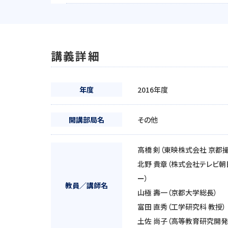
講義詳細
年度
2016年度
開講部局名
その他
高橋 剣（東映株式会社 京都
北野 貴章（株式会社テレビ朝日
ー）
教員／講師名
山極 壽一（京都大学総長）
富田 直秀（工学研究科 教授）
土佐 尚子（高等教育研究開発