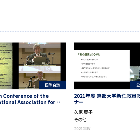
国際会議
公
h Conference of the
2021年度 京都大学新任教員
ational Association for
ナー
se Philosophy “95 Years
久家 慶子
he Birth of Nishida
その他
ophy-‘Basho’ as Symbiosis
n-Human and Human”
2021年度