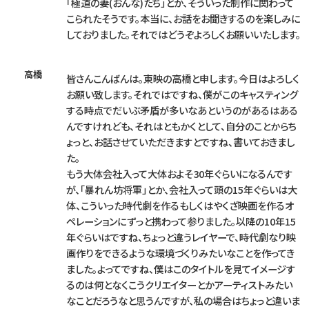
「極道の妻(おんな)たち」とか、そういった制作に関わって
こられたそうです。本当に、お話をお聞きするのを楽しみに
しておりました。それではどうぞよろしくお願いいたします。
高橋
皆さんこんばんは。東映の高橋と申します。今日はよろしく
お願い致します。それではですね、僕がこのキャスティング
する時点でだいぶ矛盾が多いなあというのがあるはある
んですけれども、それはともかくとして、自分のことからち
ょっと、お話させていただきますとですね、書いておきまし
た。
もう大体会社入って大体およそ30年ぐらいになるんです
が、「暴れん坊将軍」とか、会社入って頭の15年ぐらいは大
体、こういった時代劇を作るもしくはやくざ映画を作るオ
ペレーションにずっと携わって参りました。以降の10年15
年ぐらいはですね、ちょっと違うレイヤーで、時代劇なり映
画作りをできるような環境づくりみたいなことを作ってき
ました。よってですね、僕はこのタイトルを見てイメージす
るのは何となくこうクリエイターとかアーティストみたい
なことだろうなと思うんですが、私の場合はちょっと違いま