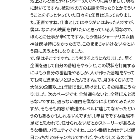
池上さんと僕とディレクター3人でヘリに乗りまして、現地
に赴いてですね、被災地の方のお話を伺ったりとかそうい
うことをずっとやっていた日々を1年目は送っておりまし
た。正直ですね、仕事としてはやりがいはあったんですが、
僕は、なにぶん映画を作りたいと思っている人間なので、
ほんとに仕事が辛くてですね、もう僕はジャーナリズム精
神は僕は特になかったので、このままじゃいけないなとい
う風に思うようになりました。
で、僕はそこでですね、こう考えるようになりました。早く
企画を通して自分の番組をやろうと。この現状を打開する
にはもう自分の番組をやるしか、人が作った番組をやって
ても何も進まないと思ったんですね。で、月3本くらいので
大体50企画以上1年間で出し続けまして、その結果こうな
りました。次のページです。全然通らないと。全然ほんと通
らないですね。通らない理由を僕なりにまとめてみたんで
すが、そもそも内容が放送のレベルに達してなかったとい
うのもあるかもしれないんですが、1年目でですね経験不
足だと思われて、任せられないだとかストーリーがあるよ
うな番組、バラエティでですね、コント番組とかはテレビ朝
日こっちだと6チャンネルですけど、やったりしてるのご覧