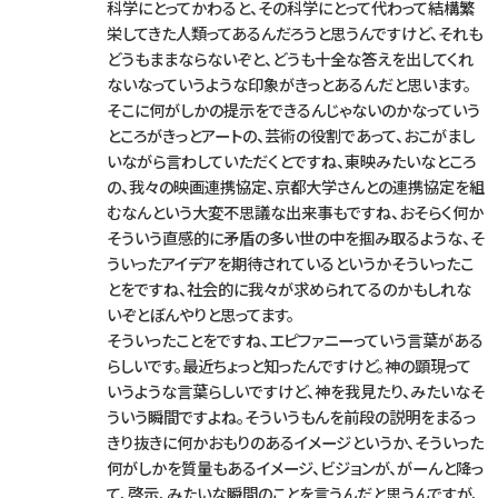
科学にとってかわると、その科学にとって代わって結構繁
栄してきた人類ってあるんだろうと思うんですけど、それも
どうもままならないぞと、どうも十全な答えを出してくれ
ないなっていうような印象がきっとあるんだと思います。
そこに何がしかの提示をできるんじゃないのかなっていう
ところがきっとアートの、芸術の役割であって、おこがまし
いながら言わしていただくとですね、東映みたいなところ
の、我々の映画連携協定、京都大学さんとの連携協定を組
むなんという大変不思議な出来事もですね、おそらく何か
そういう直感的に矛盾の多い世の中を掴み取るような、そ
ういったアイデアを期待されているというかそういったこ
とをですね、社会的に我々が求められてるのかもしれな
いぞとぼんやりと思ってます。
そういったことをですね、エピファニーっていう言葉がある
らしいです。最近ちょっと知ったんですけど。神の顕現って
いうような言葉らしいですけど、神を我見たり、みたいなそ
ういう瞬間ですよね。そういうもんを前段の説明をまるっ
きり抜きに何かおもりのあるイメージというか、そういった
何がしかを質量もあるイメージ、ビジョンが、がーんと降っ
て、啓示、みたいな瞬間のことを言うんだと思うんですが、