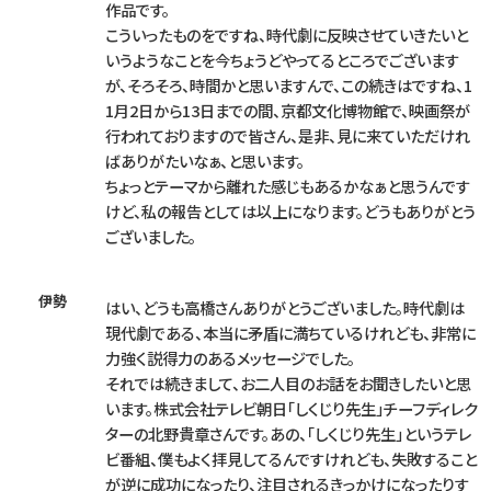
作品です。
こういったものをですね、時代劇に反映させていきたいと
いうようなことを今ちょうどやってるところでございます
が、そろそろ、時間かと思いますんで、この続きはですね、1
1月2日から13日までの間、京都文化博物館で、映画祭が
行われておりますので皆さん、是非、見に来ていただけれ
ばありがたいなぁ、と思います。
ちょっとテーマから離れた感じもあるかなぁと思うんです
けど、私の報告としては以上になります。どうもありがとう
ございました。
伊勢
はい、どうも高橋さんありがとうございました。時代劇は
現代劇である、本当に矛盾に満ちているけれども、非常に
力強く説得力のあるメッセージでした。
それでは続きまして、お二人目のお話をお聞きしたいと思
います。株式会社テレビ朝日「しくじり先生」チーフディレク
ターの北野貴章さんです。あの、「しくじり先生」というテレ
ビ番組、僕もよく拝見してるんですけれども、失敗すること
が逆に成功になったり、注目されるきっかけになったりす