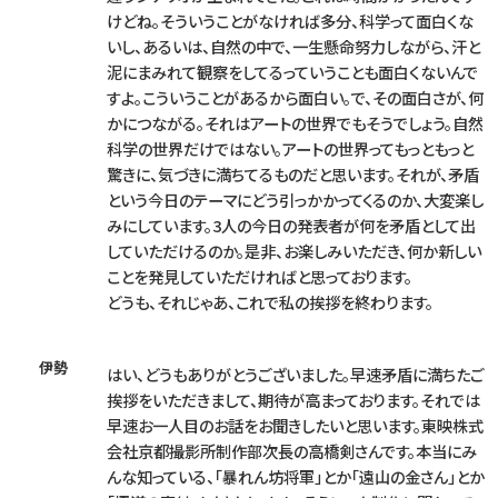
けどね。そういうことがなければ多分、科学って面白くな
いし、あるいは、自然の中で、一生懸命努力しながら、汗と
泥にまみれて観察をしてるっていうことも面白くないんで
すよ。こういうことがあるから面白い。で、その面白さが、何
かにつながる。それはアートの世界でもそうでしょう。自然
科学の世界だけではない。アートの世界ってもっともっと
驚きに、気づきに満ちてるものだと思います。それが、矛盾
という今日のテーマにどう引っかかってくるのか、大変楽し
みにしています。3人の今日の発表者が何を矛盾として出
していただけるのか。是非、お楽しみいただき、何か新しい
ことを発見していただければと思っております。
どうも、それじゃあ、これで私の挨拶を終わります。
伊勢
はい、どうもありがとうございました。早速矛盾に満ちたご
挨拶をいただきまして、期待が高まっております。それでは
早速お一人目のお話をお聞きしたいと思います。東映株式
会社京都撮影所制作部次長の高橋剣さんです。本当にみ
んな知っている、「暴れん坊将軍」とか「遠山の金さん」とか