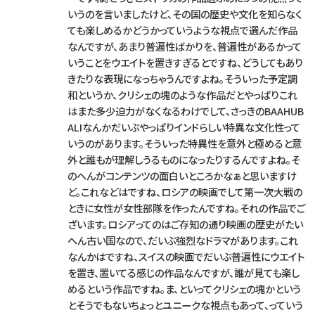
いうのを言いましたけど、その国の歴史や文化を知らなく
ても楽しめるかどうかっていうような視点で選んだ作品
なんですが、あまり普遍性ばかりを、普遍性があるかって
いうことをウエイトを置きすぎるとですね、どうしてもあり
きたりな表現になっちゃうんですよね。そういった予定調
和というか、クリシェの塊のような作品だとやっぱりこれ
はまた多少迫力がなくなるわけでして、さっきのBAAHUB
ALIなんかだいぶやっぱりインドらしい特異な文化性って
いうのがあります。そういった特異性を意外と極めると意
外と誰もが理解しうるものになったりするんですよね。そ
のへんがコンテンツの面白いところかなぁと思いますけ
ど。これなどはですね、ロシアの映画でして第一次大戦の
ときに女性が女性部隊を作ったんですね。それの作品でご
ざいます。ロシアってのはご存知の通り映画の歴史がたい
へん古い国なので、だいぶ強烈なドラマがあります。これ
なんかはですね、スイスの映画でだいぶ普遍性にウエイト
を置き、置いてる感じの作品なんですが、誰が見ても楽し
めるという作品ですね。ま、といってクリシェの塊かという
とそうでもないちょっとユニークな視点もあって、っていう