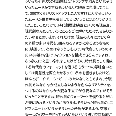
ういったイギリスのEU離脱とかトランプ旋風みたいなそう
いったムードがですねもういろんな映画に充満してまし
て、300本ぐらいリストアップしたんですけど大変そういっ
たムードが世界中を蔓延してるということはよくわかりま
した。といったわけで、時代劇歴史映画といっても現在形、
現代劇なんだっていうところをご理解いただけたらありが
たいなぁと思います。それだけの、現在の人々に対して今
の矛盾の多い時代を、掴み取るよすがとなるようなもの
に、映画っていうのはなりうるもので、時代劇っていうのは
だいぶ純粋な形でフィクションを構成できるんですよね、
さっきちょっと言い忘れましたけどその、時代劇として構成
する時代劇のフォーマットを借りるもう一つの意味合いと
しては寓意性を際立たせるっていうのを書きましたけど、
ほんとボーイ・ミーツ・ガールみたいなこともですね、今現
代劇ではなかなか成立しないような色んなリアリティを、
つけるのはなかなか大変な手立てが必要なんですがそう
いったことをですね、時代劇のフォーマットを借りるとだい
ぶ楽に語れるというのがあります。そういった時代劇の、エ
ピファニー力というかそういった矛盾があるよう、突破す
る一つのパワーを持ってもらいたいという思いで京都府さ