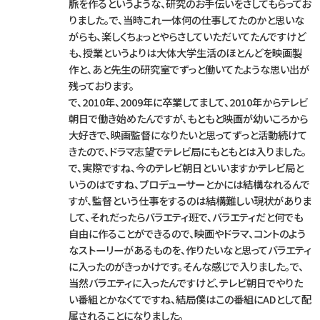
脈を作るというような、研究のお手伝いをさしてもらってお
りました。で、当時これ一体何の仕事してたのかと思いな
がらも、楽しくちょっとやらさしていただいてたんですけど
も、授業というよりは大体大学生活のほとんどを映画製
作と、あと先生の研究室でずっと働いてたような思い出が
残っております。
で、2010年、2009年に卒業してまして、2010年からテレビ
朝日で働き始めたんですが、もともと映画が幼いころから
大好きで、映画監督になりたいと思ってずっと活動続けて
きたので、ドラマ志望でテレビ局にもともとは入りました。
で、実際ですね、今のテレビ朝日といいますかテレビ局と
いうのはですね、プロデューサーとかには結構なれるんで
すが、監督という仕事をするのは結構難しい現状がありま
して、それだったらバラエティ班で、バラエティだと何でも
自由に作ることができるので、映画やドラマ、コントのよう
なストーリーがあるものを、作りたいなと思ってバラエティ
に入ったのがきっかけです。そんな感じで入りました。で、
当然バラエティに入ったんですけど、テレビ朝日でやりた
い番組とかなくてですね、結局僕はこの番組にADとして配
属されることになりました。