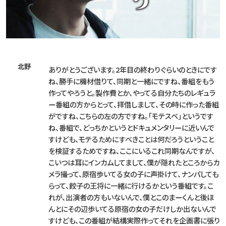
北野
ありがとうございます。2年目の終わりぐらいのときにです
ね、勝手に機材借りて、同期と一緒にですね、番組をもう
作ってやろうと。製作費とか、やってる自分たちのレギュラ
ー番組の方からとって、拝借しまして、その時に作った番組
がですね、こちらの左の方ですね。「モテスベ」というです
ね、番組で、どっちかというとドキュメンタリーに近いんで
すけども、モテるためにすべきことは何だろうということ
を検証するためですね、ここにいるこれ同期なんですが、
こいつは耳にインカムしてまして、僕が隠れたところからカ
メラ撮って、原宿歩いてる女の子に声掛けて、ナンパしても
らって、餃子の王将に一緒に行けるかという番組です。こ
れが、出演者の方もいないんで、僕とこのまーくんと後ほ
んとにその辺歩いてる原宿の女の子だけしか出ないんで
すけども、この番組が結構実際作ってそれを企画書に張り