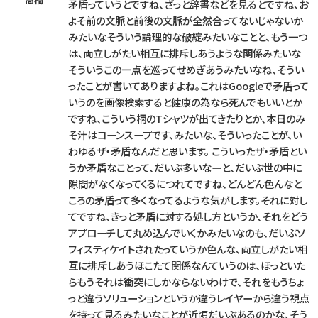
矛盾っていうとですね、ざっと辞書などを見るとですね、お
よそ前の文脈と前後の文脈が全然合ってないじゃないか
みたいなそういう論理的な破綻みたいなことと、もう一つ
は、両立しがたい相互に排斥しあうような関係みたいな
そういうこの一点を巡ってせめぎあうみたいなね、そうい
ったことが書いてありますよね。これはGoogleで矛盾って
いうのを画像検索すると健康の為なら死んでもいいとか
ですね、こういう柄のTシャツが出てきたりとか、本日のみ
そ汁はコーンスープです、みたいな、そういったことが、い
わゆるザ・矛盾なんだと思います。 こういったザ・矛盾とい
うか矛盾なことって、だいぶ多いなーと、だいぶ世の中に
隙間がなくなってくるにつれてですね、どんどん色んなと
ころの矛盾って多くなってるような気がします。それに対し
てですね、きっと矛盾に対する処し方というか、それをどう
アプローチして丸め込んでいくかみたいなのも、だいぶソ
フィスティケイトされたっていうか色んな、両立しがたい相
互に排斥しあうほこたて関係なんていうのは、ほっといた
らもうそれは衝突にしかならないわけで、それをもうちょ
っと違うソリューションというか違うレイヤーから違う視点
を持って見るみたいなことが近頃だいぶあるのかな、そう