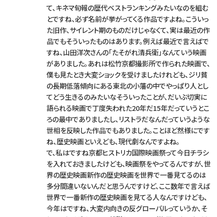
て、キネマ旬報の歴代ベストランキングみたいなのを組む
とですね、必ず名前が挙がってくる作品ですよね。こういっ
た旧作、サイレント期のものだけじゃなくて、実は最近の作
品でもそういったものはあります。例えば最近で言えばで
すね、山田洋次さんの「たそがれ清兵衛」なんていう映画
がありました。あれは松竹京都撮影所で作られた映画で、
僕も見たとき大変ショックを受けましたけれども、ジリ貧
の長期低落傾向にある東北の小藩の中でやっぱり人とし
てどう生きるのみたいなそういったことが、だいぶ切実に
語られる映画で丁度失われた20年だ15年だっていうとこ
ろの最中でありましたし、リストラだなんだっていうような
世相を反映した作品でもありました。ことほど然様にです
ね、歴史映画といえども、現代劇なんですよね。
で、私はですね京都ヒストリカ国際映画祭って今日チラシ
を入れておきましたけども、映画祭をやってるんですが、世
界の歴史映画新作の歴史映画を世界で一番見てるのは
多分間違いないんだと思うんですけど、ここ数年で言えば
世界で一番新作の歴史映画を見てる人なんですけども、
今年はですね、大変内向きの反グローバルっていうか、そ