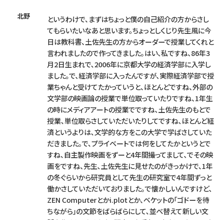
北野
というわけで、まずはちょっと僕の自己紹介の方からさし
てもらいたいなあと思います。ちょっとしくじり先生風に今
日は教科書、土佐先生の方からオーダーで授業してくれと
言われましたので作ってきました。はい、私ですね、86年3
月2日生まれで、2006年に京都大学の経済学部に入学し
ました。で、経済学部に入ったんですが、実際経済学部で授
業ちゃんと受けてたかっていうと、ほとんどですね、外部の
文学部の映画論の授業で単位取っていたりですね、1年生
の時にメディアアートの授業でですね、土佐先生のもとで
授業、単位取らさしていただいたりしてですね、ほとんど経
済というよりは、文学的な方をこの大学で学ばさしていた
だきました。で、プライベートでは何をしてたかというとで
すね、自主製作映画をずーと4年間撮ってまして、でその映
画をですね、先生、土佐先生に見せたのがきっかけで、1年
の冬ぐらいから研究員として先生の研究室で4年間ずっと
働かさしていただいておりました。で懐かしいんですけど、
ZEN Computerとかi.plotとか、ベケットの「ゴドーを待
ちながら」の文節をばらばらにして、並べ替えて新しい文