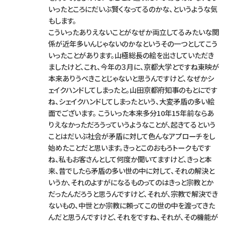
いったところにだいぶ賢くなってるのかな、というような気
もします。
こういったありえないことがなぜか両立してるみたいな関
係が近年多いんじゃないのかなというその一つとしてこう
いったことがあります。山極総長の絵を出さしていただき
ましたけど、これ、今年の３月に、京都大学とですね東映が
本来ありうべきことじゃないと思うんですけど、なぜかシ
ェイクハンドしてしまったと。山田京都府知事のもとにです
ね、シェイクハンドしてしまったという、大変矛盾の多い絵
面でございます。 こういった本来多分10年15年前ならあ
りえなかっただろうっていうようなことが、起きてるという
ことはだいぶ社会が矛盾に対して色んなアプローチをし
始めたことだと思います。きっとこのおもろトークもです
ね、私もお客さんとして何度か聞いてますけど、きっと本
来、昔でしたら矛盾の多い世の中に対して、それの解決と
いうか、それのよすがになるものってのはきっと宗教とか
だったんだろうと思うんですけど、それが、宗教で解決でき
ないもの、中世とか宗教に頼ってこの世の中を渡ってきた
んだと思うんですけど、それをですね、それが、その機能が