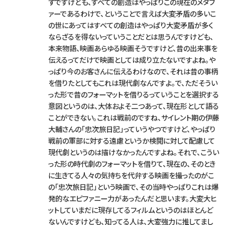
ずですけども、すべての創造はやっぱりこの現在のメタフ
ァーであるわけで、ということで言えば大変矛盾の多いこ
の世にあってはすべての創造はやっぱり大変矛盾が多く
ならざるを得ないっていうことだとは思うんですけども、
本来物語、映画あらゆる映画そうですけど、昔の出来事を
伝えるってだけで映画としては成り立たないですよね。や
っぱり今のお客さんに伝えるわけなので、それは昔の事柄
を借りたとしてもこれは現代劇なんですよ。で、ただそうい
った形で昔のフォーマットを借りるっていうことを選択する
意図というのは、大体およそ二つあって、現在形として語る
ことができない。これは戦前のですね、サイレント期の伊藤
大輔さんの「忠次旅日記」っていうやつですけど、やっぱり
戦前の軍部に対する遠慮というか検閲に対して配慮して
現代劇というのは描けなかったんですよね。それで、こうい
った形の時代劇のフォーマットを借りて、現在の、そのとき
に生きてる人々の気持ちを代弁する映画を撮ったのがこ
の「忠次旅日記」という映画で、その当時やっぱりこれは爆
発的なエピファニー力があったんだと思います。大変大ヒ
ットしていまだに現存してるフィルムというのはほとんど
ないんですけども、知ってる人は、大変強力に推してまし