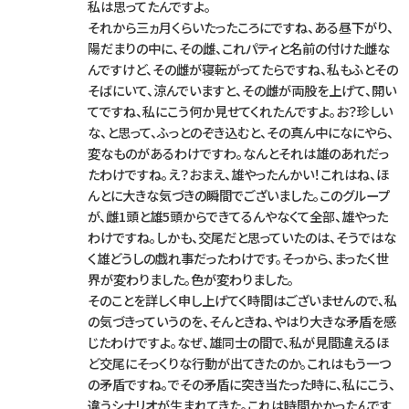
私は思ってたんですよ。
それから三ヵ月くらいたったころにですね、ある昼下がり、
陽だまりの中に、その雌、これパティと名前の付けた雌な
んですけど、その雌が寝転がってたらですね、私もふとその
そばにいて、涼んでいますと、その雌が両股を上げて、開い
てですね、私にこう何か見せてくれたんですよ。お？珍しい
な、と思って、ふっとのぞき込むと、その真ん中になにやら、
変なものがあるわけですわ。なんとそれは雄のあれだっ
たわけですね。え？おまえ、雄やったんかい！これはね、ほ
んとに大きな気づきの瞬間でございました。このグループ
が、雌1頭と雄5頭からできてるんやなくて全部、雄やった
わけですね。しかも、交尾だと思っていたのは、そうではな
く雄どうしの戯れ事だったわけです。そっから、まったく世
界が変わりました。色が変わりました。
そのことを詳しく申し上げてく時間はございませんので、私
の気づきっていうのを、そんときね、やはり大きな矛盾を感
じたわけですよ。なぜ、雄同士の間で、私が見間違えるほ
ど交尾にそっくりな行動が出てきたのか。これはもう一つ
の矛盾ですね。でその矛盾に突き当たった時に、私にこう、
違うシナリオが生まれてきた。これは時間かかったんです