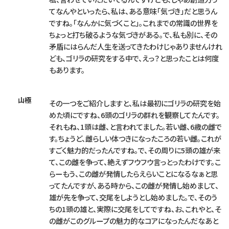
てなんやといったら、私は、ある意味「気づき」だと思うん
ですね。「なんかに気づくこと」。これまでの常識の世界を
ちょっと打ち破るような気づきがある。で、私も別に、その
矛盾にはらんだ人生を送ってきたわけじゃありませんけれ
ども、ゴリラの研究をする中で、えっ？と思ったことは何度
もあります。
山極
その一つをご紹介しますと、私は最初にゴリラの研究を始
めた頃にですね、6頭のゴリラの群れを観察してたんです。
それもね、1頭は雌、と言われてました。若い雌、6歳の雌で
す。ちょうど、雌らしい体つきになったころの若い雌。これが
すごく魅力的だったんですね。で、その周りに5頭の雄が来
て、この雌を争って、絶えずフウフウ言っとったわけです。こ
らーもう、この雌が発情したらえらいことになるなぁと思
ってたんですが、ある時から、この雌が発情し始めまして、
雄が先を争って、交尾をしようとし始めました。で、そのう
ちの1頭の雄と、実際に交尾をしてですね、お、これやと、そ
の雌がこのグループの魅力的なコアになったんだなあと