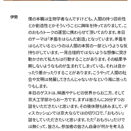
伊勢
僕の本職は生物学者なんですけども、人間の持つ芸術性
とか創造性とかそういうことに興味を持っておりまして、こ
のおもろトークの運営に携わらせて頂いております。本日
のテーマは「矛盾をはらんだ創造」となっています。矛盾を
はらんでいるというのは人間の本質の一部というような気
持ちがしています。一見合理的ではないような想像に突き
動かされて私たちは行動することがあります。その結果予
期しないようなものが生まれてしまっている。それは良か
ったり悪かったりすることがあります。こうやって人間の社
会や文明は発展してきたんじゃないかなという風に思った
りもします。
本日のゲストは、映画やテレビの世界からお二方、そして
京大工学部からお一方です。まずは皆さんに20分ずつお
話をいただきたいと思います。その後休憩も挟みまして、デ
ィスカッションでは京大ならではの切り口で、「おもろい」
話をしていただきたいと思います。ただ「おもろい」だけで
は無くって、皆さん、参加者の皆さん自身が何かを考える