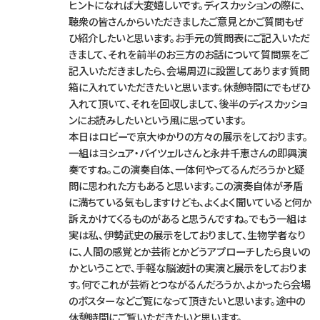
ヒントになれば大変嬉しいです。ディスカッションの際に、
聴衆の皆さんからいただきましたご意見とかご質問もぜ
ひ紹介したいと思います。お手元の質問表にご記入いただ
きまして、それを前半のお三方のお話について質問票をご
記入いただきましたら、会場周辺に設置してあります質問
箱に入れていただきたいと思います。休憩時間にでもぜひ
入れて頂いて、それを回収しまして、後半のディスカッショ
ンにお読みしたいという風に思っています。
本日はロビーで京大ゆかりの方々の展示をしております。
一組はヨシュア・バイツェルさんと永井千恵さんの即興演
奏ですね。この演奏自体、一体何やってるんだろうかと疑
問に思われた方もあると思います。この演奏自体が矛盾
に満ちている気もしますけども、よくよく聞いていると何か
訴えかけてくるものがあると思うんですね。でもう一組は
実は私、伊勢武史の展示をしておりまして、生物学者なり
に、人間の感覚とか芸術とかどうアプローチしたら良いの
かということで、手軽な脳波計の実演と展示をしておりま
す。何でこれが芸術とつながるんだろうか、よかったら会場
のポスターなどご覧になって頂きたいと思います。途中の
休憩時間にご覧いただきたいと思います。