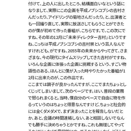
付けて、上の人に出したところ、結構面白いなという話に
なりまして、実際にこの企画を平成ノブシコブシの吉村さ
んだったり、アイドリングの菊地さんだったり。と、出演者と
も一回撮り直して、実際に放送さしてもらうことができた
のが僕が初めて作った番組が、こちらです。で、この次にで
すね、その年の12月に「未来ディレクター吉村」というです
ね、こっちは平成ノブシコブシの吉村崇という芸人なんで
すけれども、がですね、2055年の未来からやってきて、さま
ざまな、今の現代にタイムスリップしてきた吉村がですね、
いろんな企画に体張った企画に挑戦するという、すごい物
語性のある、ほんとに僕が入った時やりたかった番組が1
2月に出来たのが、この作品です。
ここまでは調子が良かったんですが、ここでまたちょっとし
くじってしまいまして、次のページです。はい、普段の業務
で怒られまくると。当時、僕自分のペースで自由に物を作
るっていうのはちょっと得意なんですけど、ちょっと社会的
には全くダメダメで、まず決まったことを報告しないだと
か、あと、会議の時間連絡しない、あと相談しないでなん
でも勝手に決めちゃうとかですね、これも無理してやって