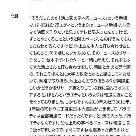
北野
「そうだったのか！池上彰の学べるニュース」という番組
で、ほぼほぼバラエティというよりはニュース番組で、ドラ
マで映画を作りたいと思ってテレビ局入ったんですけど、
ずっとやってることというと隣のページ、右のほう見てもら
ったらわかるんですけど、池上さん本人と打ち合わせさし
てもらって、何を話したいか決めて、そのニュースのリサー
チをして、台本をディレクターと一緒に考えて、それをもっ
てまた池上さんと打ち合わせをして、新聞とかあと専門家
の、それこそほんとに大学の教授とかとお話さしていただ
いて、番組で取り扱う、池上さんの取り扱うネタが実際正
しいかどうかをリサーチ裏どりして、収録に臨んでオンエ
アすると。ほとんどバラエティというよりは報道に近いこと
をやっておりました。しかもですね2010年入社で2011年、
1年目の終わりに丁度東日本大震災がおきまして、バラエ
ティは全部自粛モードだったんですけど、僕の入った、バラ
エティなんですけど池上彰の学べるニュースは報道も取
り扱ってましたので、すぐにですね地震あった後ですけど