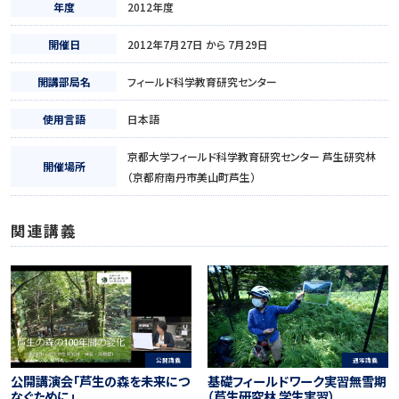
年度
2012年度
開催日
2012年7月27日 から 7月29日
開講部局名
フィールド科学教育研究センター
使用言語
日本語
京都大学フィールド科学教育研究センター 芦生研究林
開催場所
（京都府南丹市美山町芦生）
関連講義
公開講義
通常講義
公開講演会「芦生の森を未来につ
基礎フィールドワーク実習無雪期
なぐために」
（芦生研究林 学生実習）