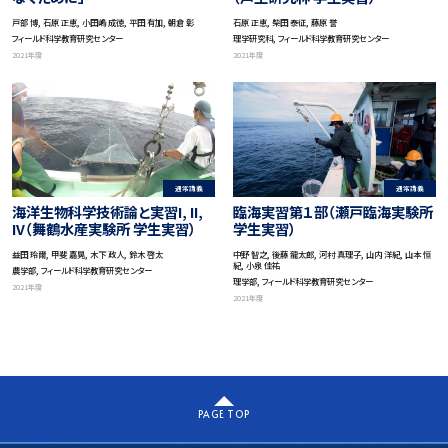
戸部 博, 石原 正恵, 小田嶋 成徳, 平田 有加, 朝倉 彰
石原 正恵, 柴田 泰征, 藤原 誉
フィールド科学教育研究センター
理学研究科, フィールド科学教育研究センター
2021年度
2021年度
通常講義
通常講義
海洋生物科学技術論と実習I, II,
臨海実習第１部（瀬戸臨海実験所
IV（舞鶴水産実験所 学生実習）
学生実習）
益田 玲爾, 甲斐 嘉晃, 木下 政人, 鈴木 啓太
中野 智之, 後藤 龍太郎, 河村 真理子, 山内 洋紀, 山本 恒
紀, 小泉 佳祐
農学部, フィールド科学教育研究センター
理学部, フィールド科学教育研究センター
2021年度
2021年度
PAGE TOP