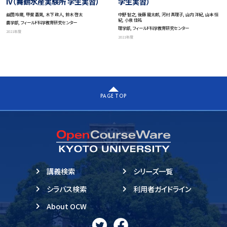
IV（舞鶴水産実験所 学生実習）
学生実習）
益田 玲爾, 甲斐 嘉晃, 木下 政人, 鈴木 啓太
中野 智之, 後藤 龍太郎, 河村 真理子, 山内 洋紀, 山本 恒
紀, 小泉 佳祐
農学部, フィールド科学教育研究センター
理学部, フィールド科学教育研究センター
2021年度
2021年度
PAGE TOP
講義検索
シリーズ一覧
シラバス検索
利用者ガイドライン
About OCW