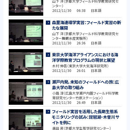
山下 洋（京都大学フィールド科学教育研究セ
ンター）
2012/11/30 06:38 日本語
森里海連環学実習：フィールド実習の新
たな展開
山下 洋（京都大学フィールド科学教育研究セ
ンター舞鶴水産実験所）
2012/11/30 26:36 日本語
東京大学海洋アライアンスにおける海
洋学際教育プログラムの現状と展望
木村 伸吾（東京大学大気海洋研究所）
2012/11/30 26:01 日本語
瀬戸内発，未知のフィールドへの旅：広
島大学の取り組み
小路 淳（広島大学瀬戸内圏フィールド科学教
育研究センター竹原ステーション）
2012/11/30 26:49 日本語
フィールド実習を活用した長期生態系
モニタリングの試み：琵琶湖・木曽川サ
イトを例に
奥田 昇（京都大学生態学研究センター）