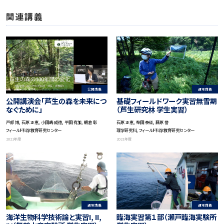
関連講義
公開講義
通常講義
公開講演会「芦生の森を未来につ
基礎フィールドワーク実習無雪期
なぐために」
（芦生研究林 学生実習）
戸部 博, 石原 正恵, 小田嶋 成徳, 平田 有加, 朝倉 彰
石原 正恵, 柴田 泰征, 藤原 誉
フィールド科学教育研究センター
理学研究科, フィールド科学教育研究センター
2021年度
2021年度
通常講義
通常講義
海洋生物科学技術論と実習I, II,
臨海実習第１部（瀬戸臨海実験所