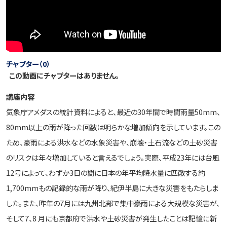
チャプター（0）
この動画にチャプターはありません。
講座内容
気象庁アメダスの統計資料によると、最近の30年間で時間雨量50mm、
80mm以上の雨が降った回数は明らかな増加傾向を示しています。この
ため、豪雨による洪水などの水象災害や、崩壊・土石流などの土砂災害
のリスクは年々増加していると言えるでしょう。実際、平成23年には台風
12号によって、わずか3日の間に日本の年平均降水量に匹敵する約
1,700mmもの記録的な雨が降り、紀伊半島に大きな災害をもたらしま
した。また、昨年の7月には九州北部で集中豪雨による大規模な災害が、
そして7、8 月にも京都府で洪水や土砂災害が発生したことは記憶に新