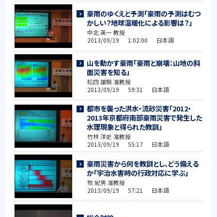
豪雨のゆくえと予測「豪雨の予測はむつ
かしい？地球温暖化による影響は？」
中北 英一 教授
2013/09/19 1:02:00 日本語
山を動かす豪雨「豪雨と崩壊：山地の斜
面災害を知る」
松四 雄騎 准教授
2013/09/19 59:31 日本語
都市を襲った洪水・流砂災害「2012・
2013年京都府南部豪雨災害で発生した
水理現象と得られた教訓」
竹林 洋史 准教授
2013/09/19 55:17 日本語
豪雨災害から何を教訓とし、どう備える
か「宇治水害時の行政対応に学ぶ」
牧 紀男 准教授
2013/09/19 57:21 日本語