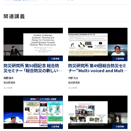
関連講義
公開講義
公開講義
防災研究所 第50回記念 総合防
防災研究所 第49回総合防災セミ
災セミナー 「総合防災の新しいチ
ナー“Multi-voiced and Multi-
ャレンジへ」”Another
angle Reality of Disaster
岡田 憲夫
中野 元太
Challenge: Systemic
Risk Reduction Action
防災研究所
防災研究所
Thinking and Design for
Research ―Perspective of
2021年度
2021年度
Community-based Disaster
Chained Visual
Risk Governance”
Ethnography”
公開講義
公開講義