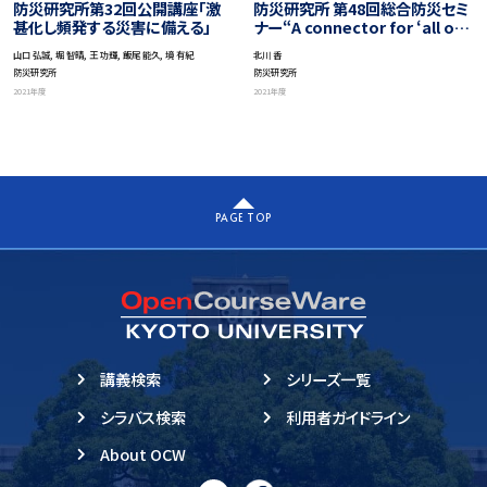
防災研究所第32回公開講座「激
防災研究所 第48回総合防災セミ
甚化し頻発する災害に備える」
ナー“A connector for ‘all of
society engagement’:
山口 弘誠, 堀 智晴, 王 功輝, 飯尾 能久, 境 有紀
北川 香
revisiting the case of
防災研究所
防災研究所
Kuroshio Town”
2021年度
2021年度
PAGE TOP
講義検索
シリーズ一覧
シラバス検索
利用者ガイドライン
About OCW