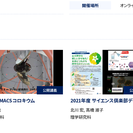
開催場所
オンラ
公開講義
公
 MACSコロキウム
2021年度 サイエンス倶楽部デ
也
北川 宏, 高橋 淑子
究科
理学研究科