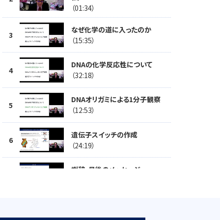
（01:34）
なぜ化学の道に入ったのか
（15:35）
DNAの化学反応性について
（32:18）
DNAオリガミによる1分子観察
（12:53）
遺伝子スイッチの作成
（24:19）
謝辞・最後のメッセージ
（04:10）
吉村先生と杉山先生のお話
（03:09）