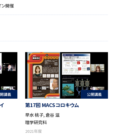
イン開催
開講義
公開講義
イ
第17回 MACSコロキウム
早水 桃子, 倉谷 滋
理学研究科
2021年度