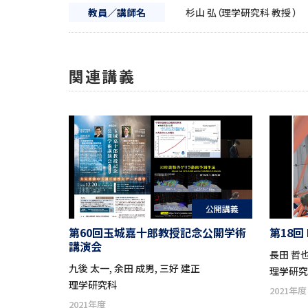
教員／講師名
杉山 弘（理学研究科 教授 ）
関連講義
公開講義
第60回玉城嘉十郎教授記念公開学術
第18回
講演会
長田 哲
九後 太一, 余田 成男, 三好 建正
理学研
理学研究科
2021年度
2021年度