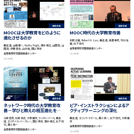
国際会議
国際会議
MOOC時代の大学教育改善
MOOCは大学教育をどのように
進化させるのか
北野 正雄, Robert A. Lue, 飯吉 透, 美濃 導彦, 竹村 治
雄, 松下 佳代
飯吉 透, 山極 壽一, Kathy Pugh, 酒井 博之, 山田 亮, 山
高等教育研究開発推進センター
田 亮, 伊藤 哲史, 山内 裕, 田口 真奈
高等教育研究開発推進センター
2014年度
2015年度
国際会議
国際会議
ネットワーク時代の大学教育改
ピア・インストラクションによるア
善－学びと教えの相互進化を持
クティブラーニングの深化
続させる－
江﨑 信芳, 松坂 浩史, 大塚 雄作, ランディ・バース, 飯吉
飯吉 透, エリック・マズール, 溝上 慎一, 松下 佳代, 大塚 雄
透, エリザベス・バークレー, 田口 真奈, 酒井 博之, 松下 佳
作
代, 溝上 慎一
高等教育研究開発推進センター
高等教育研究開発推進センター
2012年度