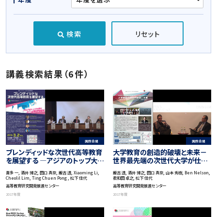
検索
リセット
講義検索結果（6件）
国際会議
国際会議
ブレンディッドな次世代高等教育
大学教育の創造的破壊と未来－
を展望する ―アジアのトップ大学
世界最先端の次世代大学が仕掛
のICT活用教育最前線―
けるエリート教育を探る－
喜多 一, 酒井 博之, 田口 真奈, 飯吉 透, Xiaoming Li,
飯吉 透, 酒井 博之, 田口 真奈, 山本 秀樹, Ben Nelson,
Cheolil Lim, Ting Chuen Pong , 松下 佳代
君和田 卓之, 松下 佳代
高等教育研究開発推進センター
高等教育研究開発推進センター
2017年度
2017年度