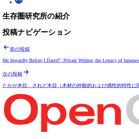
生存圏研究所の紹介
投稿ナビゲーション
前の投稿
Me Inwardly Before I Dared”: Private Writing, the Legacy of Japane
次の投稿
たかが木目、されど木目（木材の外観的および感性的特性に