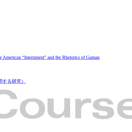
se American “Internment” and the Rhetorics of Gaman
関する研究）