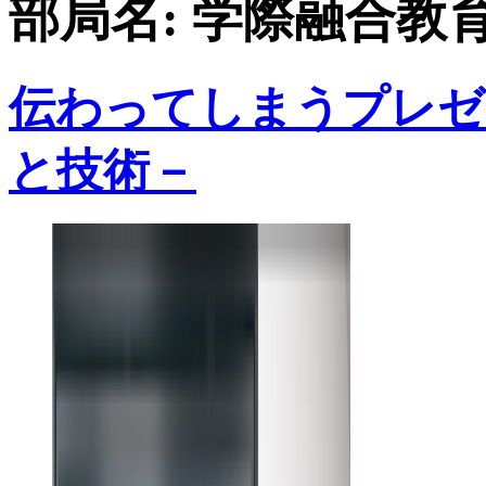
部局名:
学際融合教
伝わってしまうプレゼ
と技術－