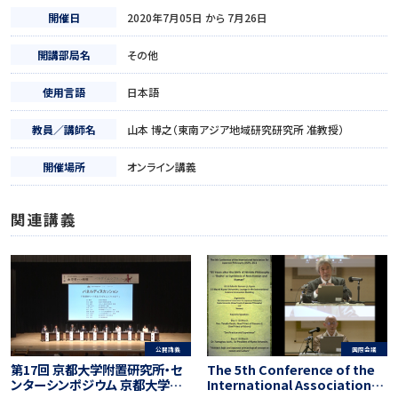
開催日
2020年7月05日 から 7月26日
開講部局名
その他
使用言語
日本語
教員／講師名
山本 博之（東南アジア地域研究研究所 准教授）
開催場所
オンライン講義
関連講義
公開講義
国際会議
第17回 京都大学附置研究所・セ
The 5th Conference of the
ンターシンポジウム 京都大学松
International Association