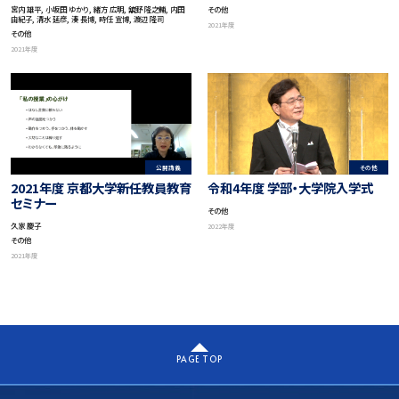
山講演会 京都からの挑戦 －地球
for Japanese Philosophy
宮内 雄平, 小坂田 ゆかり, 緒方 広明, 舘野 隆之輔, 内田
その他
社会の調和ある共存に向けて－
“95 Years after the Birth of
由紀子, 清水 延彦, 湊 長博, 時任 宣博, 渡辺 隆司
2021年度
「パラダイムシフト －新しい世界
Nishida Philosophy-‘Basho’
その他
を創る京大」
as Symbiosis of Non-Human
2021年度
and Human”
公開講義
その他
2021年度 京都大学新任教員教育
令和4年度 学部・大学院入学式
セミナー
その他
久家 慶子
2022年度
その他
2021年度
PAGE TOP